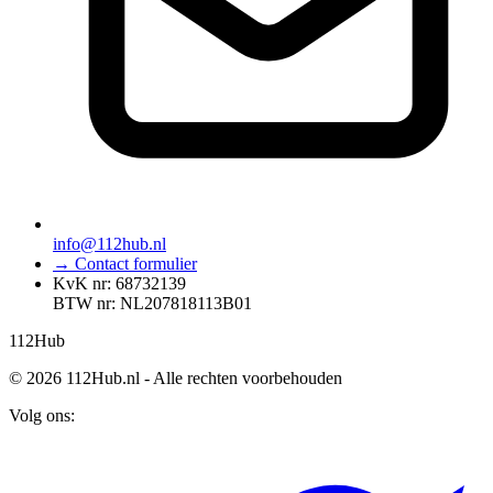
info@112hub.nl
→ Contact formulier
KvK nr: 68732139
BTW nr: NL207818113B01
112
Hub
© 2026 112Hub.nl - Alle rechten voorbehouden
Volg ons: