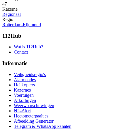
47
Kazerne
Regionaal
Regio
Rotterdam-Rijnmond
112Hub
Wat is 112Hub?
Contact
Informatie
Veiligheidsregio's
Alarmcodes
Helikopters
Kazernes
Voertuigen
Afkortingen
Weerwaarschuwingen
NL-Alert
Hectometerpaaltjes
Afbeelding Generator
Telegram & WhatsApp kanalen