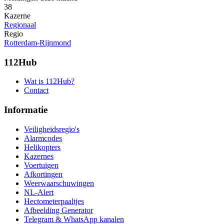
38
Kazerne
Regionaal
Regio
Rotterdam-Rijnmond
112Hub
Wat is 112Hub?
Contact
Informatie
Veiligheidsregio's
Alarmcodes
Helikopters
Kazernes
Voertuigen
Afkortingen
Weerwaarschuwingen
NL-Alert
Hectometerpaaltjes
Afbeelding Generator
Telegram & WhatsApp kanalen