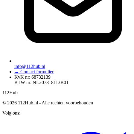
info@112hub.nl
→ Contact formulier
KvK nr: 68732139
BTW nr: NL207818113B01
112
Hub
© 2026 112Hub.nl - Alle rechten voorbehouden
Volg ons: