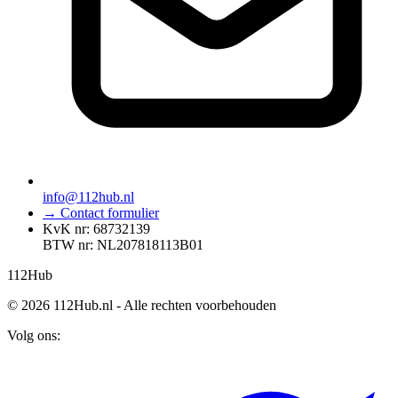
info@112hub.nl
→ Contact formulier
KvK nr: 68732139
BTW nr: NL207818113B01
112
Hub
© 2026 112Hub.nl - Alle rechten voorbehouden
Volg ons: