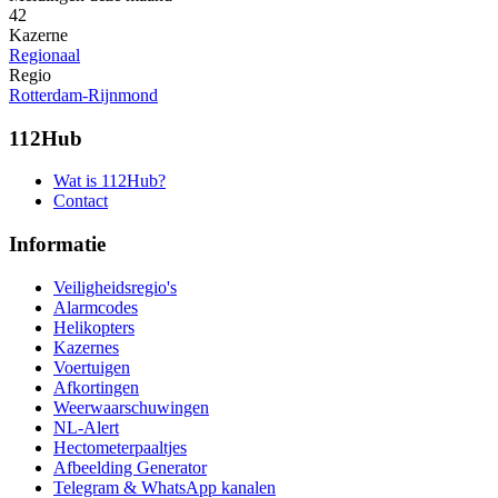
42
Kazerne
Regionaal
Regio
Rotterdam-Rijnmond
112Hub
Wat is 112Hub?
Contact
Informatie
Veiligheidsregio's
Alarmcodes
Helikopters
Kazernes
Voertuigen
Afkortingen
Weerwaarschuwingen
NL-Alert
Hectometerpaaltjes
Afbeelding Generator
Telegram & WhatsApp kanalen