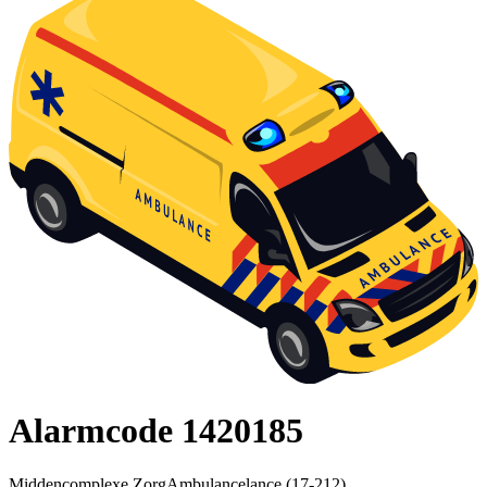
Alarmcode 1420185
Middencomplexe ZorgAmbulancelance (17-212)