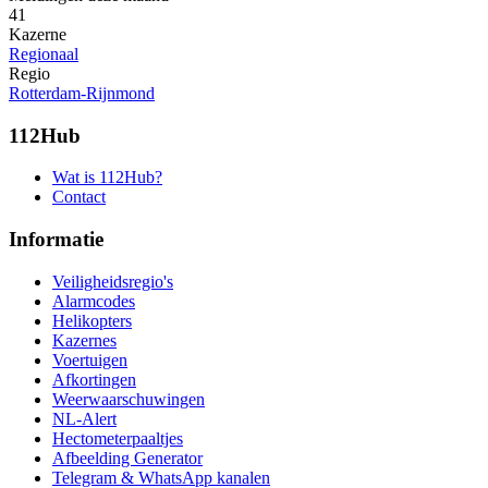
41
Kazerne
Regionaal
Regio
Rotterdam-Rijnmond
112Hub
Wat is 112Hub?
Contact
Informatie
Veiligheidsregio's
Alarmcodes
Helikopters
Kazernes
Voertuigen
Afkortingen
Weerwaarschuwingen
NL-Alert
Hectometerpaaltjes
Afbeelding Generator
Telegram & WhatsApp kanalen