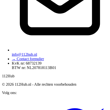
info@112hub.nl
→ Contact formulier
KvK nr: 68732139
BTW nr: NL207818113B01
112
Hub
© 2026 112Hub.nl - Alle rechten voorbehouden
Volg ons: