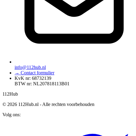
info@112hub.nl
→ Contact formulier
KvK nr: 68732139
BTW nr: NL207818113B01
112
Hub
© 2026 112Hub.nl - Alle rechten voorbehouden
Volg ons: