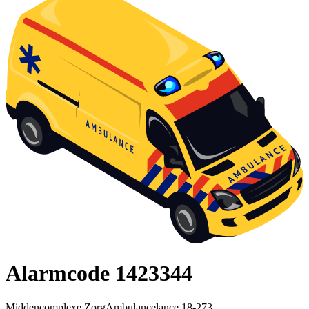
Alarmcode 1423344
Middencomplexe ZorgAmbulancelance 18-273