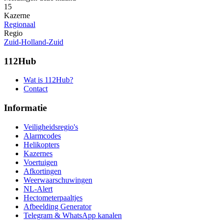
15
Kazerne
Regionaal
Regio
Zuid-Holland-Zuid
112Hub
Wat is 112Hub?
Contact
Informatie
Veiligheidsregio's
Alarmcodes
Helikopters
Kazernes
Voertuigen
Afkortingen
Weerwaarschuwingen
NL-Alert
Hectometerpaaltjes
Afbeelding Generator
Telegram & WhatsApp kanalen