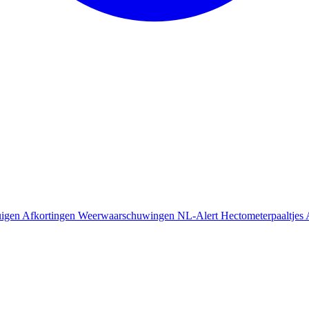
uigen
Afkortingen
Weerwaarschuwingen
NL-Alert
Hectometerpaaltjes