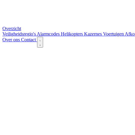
Overzicht
Veiligheidsregio's
Alarmcodes
Helikopters
Kazernes
Voertuigen
Afko
Over ons
Contact