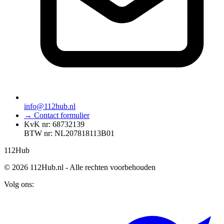
info@112hub.nl
→ Contact formulier
KvK nr: 68732139
BTW nr: NL207818113B01
112
Hub
© 2026 112Hub.nl - Alle rechten voorbehouden
Volg ons: