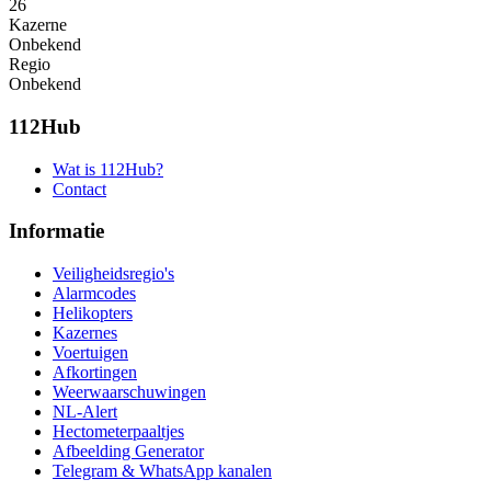
26
Kazerne
Onbekend
Regio
Onbekend
112Hub
Wat is 112Hub?
Contact
Informatie
Veiligheidsregio's
Alarmcodes
Helikopters
Kazernes
Voertuigen
Afkortingen
Weerwaarschuwingen
NL-Alert
Hectometerpaaltjes
Afbeelding Generator
Telegram & WhatsApp kanalen