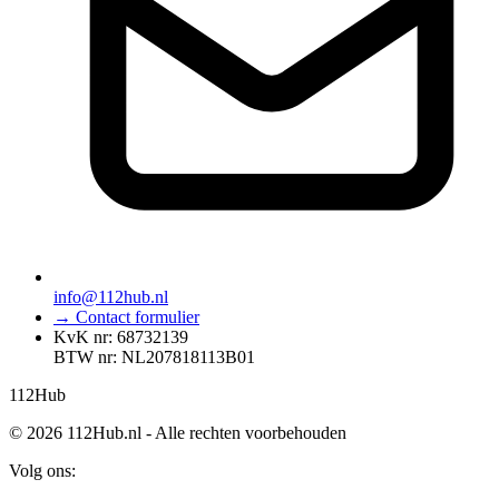
info@112hub.nl
→ Contact formulier
KvK nr: 68732139
BTW nr: NL207818113B01
112
Hub
© 2026 112Hub.nl - Alle rechten voorbehouden
Volg ons: