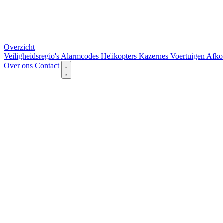
Overzicht
Veiligheidsregio's
Alarmcodes
Helikopters
Kazernes
Voertuigen
Afko
Over ons
Contact