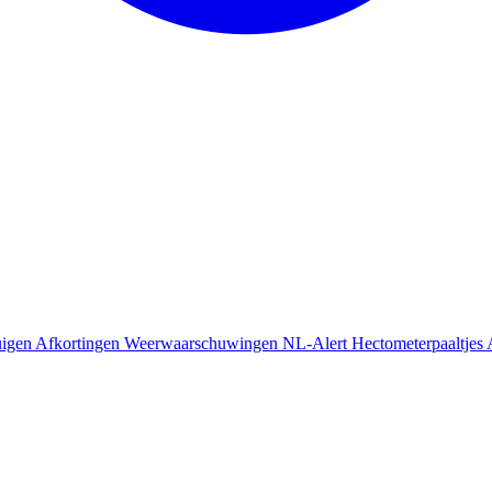
uigen
Afkortingen
Weerwaarschuwingen
NL-Alert
Hectometerpaaltjes