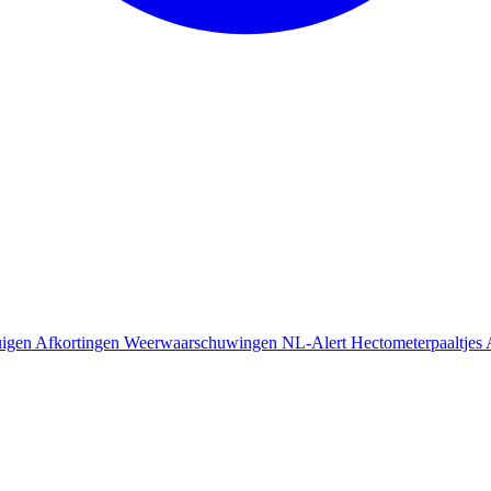
uigen
Afkortingen
Weerwaarschuwingen
NL-Alert
Hectometerpaaltjes