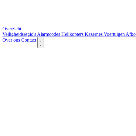
Overzicht
Veiligheidsregio's
Alarmcodes
Helikopters
Kazernes
Voertuigen
Afko
Over ons
Contact