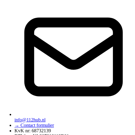
info@112hub.nl
→ Contact formulier
KvK nr: 68732139