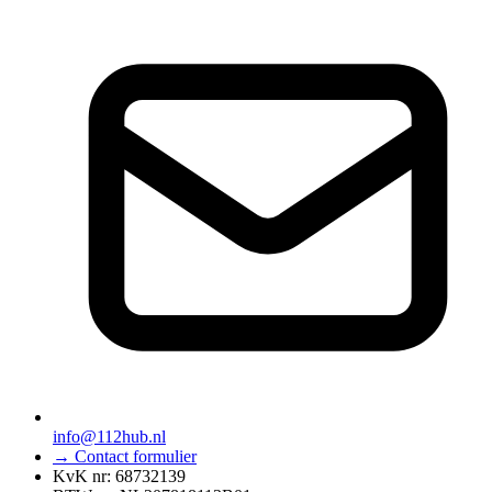
info@112hub.nl
→ Contact formulier
KvK nr: 68732139