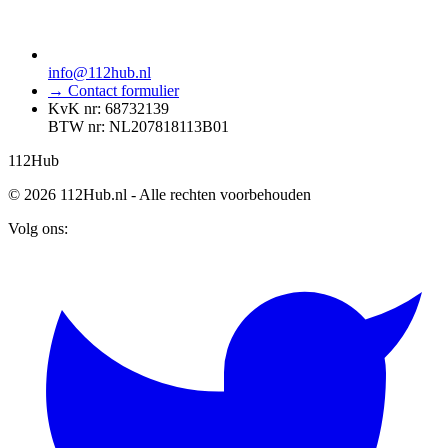
info@112hub.nl
→ Contact formulier
KvK nr: 68732139
BTW nr: NL207818113B01
112
Hub
© 2026 112Hub.nl - Alle rechten voorbehouden
Volg ons: