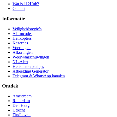
Wat is 112Hub?
Contact
Informatie
Veiligheidsregio's
Alarmcodes
Helikopters
Kazernes
Voertuigen
Afkortingen
Weerwaarschuwingen
NL-Alert
Hectometerpaaltjes
Afbeelding Generator
Telegram & WhatsApp kanalen
Ontdek
Amsterdam
Rotterdam
Den Haag
Utrecht
Eindhoven