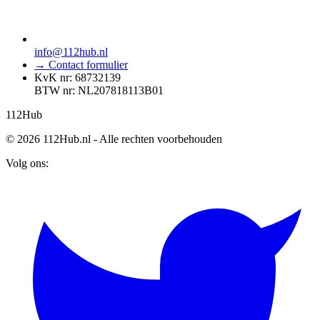
info@112hub.nl
→ Contact formulier
KvK nr: 68732139
BTW nr: NL207818113B01
112
Hub
© 2026 112Hub.nl - Alle rechten voorbehouden
Volg ons: