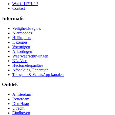
Wat is 112Hub?
Contact
Informatie
Veiligheidsregio's
Alarmcodes
Helikopters
Kazernes
Voertuigen
Afkortingen
Weerwaarschuwingen
NL-Alert
Hectometerpaaltjes
Afbeelding Generator
Telegram & WhatsApp kanalen
Ontdek
Amsterdam
Rotterdam
Den Haag
Utrecht
Eindhoven