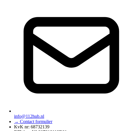
info@112hub.nl
→ Contact formulier
KvK nr: 68732139