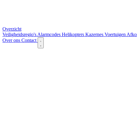
Overzicht
Veiligheidsregio's
Alarmcodes
Helikopters
Kazernes
Voertuigen
Afko
Over ons
Contact