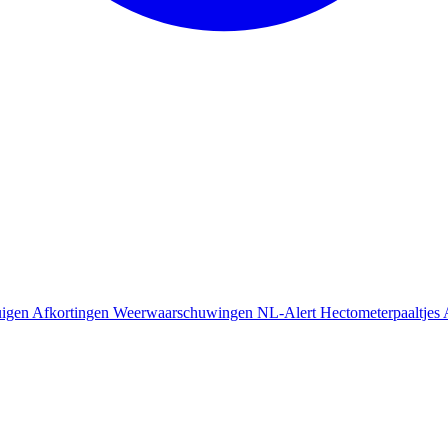
uigen
Afkortingen
Weerwaarschuwingen
NL-Alert
Hectometerpaaltjes