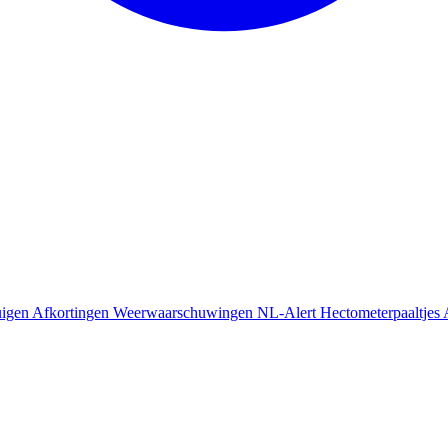
uigen
Afkortingen
Weerwaarschuwingen
NL-Alert
Hectometerpaaltjes