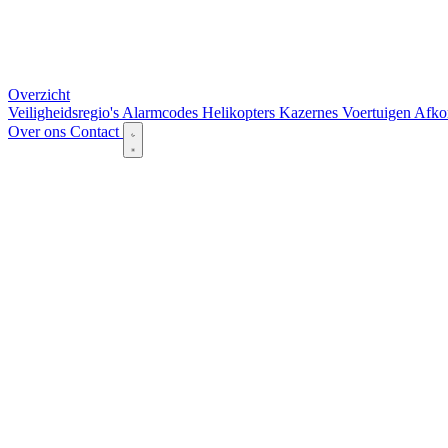
Overzicht
Veiligheidsregio's
Alarmcodes
Helikopters
Kazernes
Voertuigen
Afko
Over ons
Contact