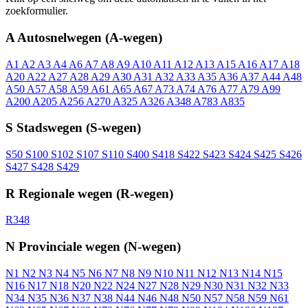
zoekformulier.
A
Autosnelwegen (A-wegen)
A1
A2
A3
A4
A6
A7
A8
A9
A10
A11
A12
A13
A15
A16
A17
A18
A20
A22
A27
A28
A29
A30
A31
A32
A33
A35
A36
A37
A44
A48
A50
A57
A58
A59
A61
A65
A67
A73
A74
A76
A77
A79
A99
A200
A205
A256
A270
A325
A326
A348
A783
A835
S
Stadswegen (S-wegen)
S50
S100
S102
S107
S110
S400
S418
S422
S423
S424
S425
S426
S427
S428
S429
R
Regionale wegen (R-wegen)
R348
N
Provinciale wegen (N-wegen)
N1
N2
N3
N4
N5
N6
N7
N8
N9
N10
N11
N12
N13
N14
N15
N16
N17
N18
N20
N22
N24
N27
N28
N29
N30
N31
N32
N33
N34
N35
N36
N37
N38
N44
N46
N48
N50
N57
N58
N59
N61