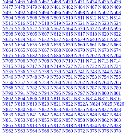
N464
N465
N466
N467
N468
N470
N471
N474
N475
N476
N477
N478
N479
N480
N481
N482
N484
N487
N488
N489
N491
N492
N493
N494
N496
N497
N498
N501
N502
N503
N504
N505
N506
N508
N509
N510
N511
N512
N513
N514
N515
N516
N517
N518
N519
N520
N521
N522
N523
N524
N525
N526
N527
N556
N562
N564
N570
N572
N590
N595
N598
N602
N605
N607
N612
N615
N617
N618
N620
N622
N625
N629
N631
N632
N637
N638
N639
N640
N651
N652
N653
N654
N655
N656
N658
N659
N660
N661
N662
N663
N664
N665
N666
N667
N668
N669
N670
N671
N673
N674
N675
N676
N682
N683
N686
N689
N701
N702
N703
N704
N705
N706
N707
N708
N709
N710
N711
N712
N713
N714
N715
N716
N717
N718
N719
N727
N731
N732
N733
N734
N735
N736
N737
N738
N739
N740
N741
N743
N744
N745
N746
N747
N748
N749
N750
N751
N752
N753
N754
N755
N756
N757
N758
N759
N760
N761
N762
N763
N764
N765
N766
N781
N782
N783
N784
N785
N786
N787
N788
N789
N790
N791
N792
N794
N795
N796
N797
N798
N800
N801
N802
N804
N806
N810
N811
N812
N813
N814
N815
N816
N817
N818
N819
N820
N821
N822
N822A
N824
N825
N826
N827
N830
N831
N832
N833
N834
N835
N836
N837
N838
N839
N840
N841
N842
N843
N844
N845
N846
N847
N848
N851
N853
N854
N855
N856
N857
N858
N860
N862
N863
N865
N910
N913
N915
N917
N918
N919
N924
N927
N928
N962
N963
N964
N966
N967
N969
N972
N975
N976
N978