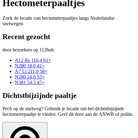
Hectometerpaaltjes
Zoek de locatie van hectometerpaaltjes langs Nederlandse
snelwegen
Recent gezocht
door bezoekers op 112hub
A12 Re 116,4
61×
N280 18,0
41×
A7 Li 211,0
58×
N280 24,6
55×
N381 54,5
47×
Dichtstbijzijnde paaltje
Pech op de snelweg? Gebruik je locatie om het dichtstbijzijnde
hectometerpaaltje te vinden. Geef dit door aan de ANWB of politie.