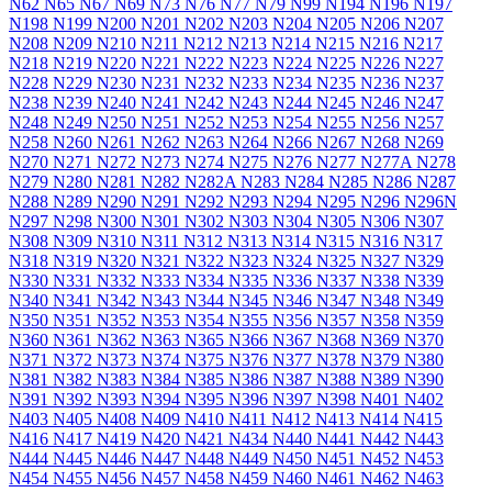
N62
N65
N67
N69
N73
N76
N77
N79
N99
N194
N196
N197
N198
N199
N200
N201
N202
N203
N204
N205
N206
N207
N208
N209
N210
N211
N212
N213
N214
N215
N216
N217
N218
N219
N220
N221
N222
N223
N224
N225
N226
N227
N228
N229
N230
N231
N232
N233
N234
N235
N236
N237
N238
N239
N240
N241
N242
N243
N244
N245
N246
N247
N248
N249
N250
N251
N252
N253
N254
N255
N256
N257
N258
N260
N261
N262
N263
N264
N266
N267
N268
N269
N270
N271
N272
N273
N274
N275
N276
N277
N277A
N278
N279
N280
N281
N282
N282A
N283
N284
N285
N286
N287
N288
N289
N290
N291
N292
N293
N294
N295
N296
N296N
N297
N298
N300
N301
N302
N303
N304
N305
N306
N307
N308
N309
N310
N311
N312
N313
N314
N315
N316
N317
N318
N319
N320
N321
N322
N323
N324
N325
N327
N329
N330
N331
N332
N333
N334
N335
N336
N337
N338
N339
N340
N341
N342
N343
N344
N345
N346
N347
N348
N349
N350
N351
N352
N353
N354
N355
N356
N357
N358
N359
N360
N361
N362
N363
N365
N366
N367
N368
N369
N370
N371
N372
N373
N374
N375
N376
N377
N378
N379
N380
N381
N382
N383
N384
N385
N386
N387
N388
N389
N390
N391
N392
N393
N394
N395
N396
N397
N398
N401
N402
N403
N405
N408
N409
N410
N411
N412
N413
N414
N415
N416
N417
N419
N420
N421
N434
N440
N441
N442
N443
N444
N445
N446
N447
N448
N449
N450
N451
N452
N453
N454
N455
N456
N457
N458
N459
N460
N461
N462
N463