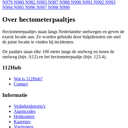
N979
N980
N982
N983
N987
N988
N990
N991
N992
N993
N994
N995
N996
N997
N998
N999
Over hectometerpaaltjes
Hectometerpaaltjes staan langs Nederlandse snelwegen en geven de
exacte locatie aan. Ze worden gebruikt door hulpdiensten om snel
de juiste locatie te vinden bij incidenten.
De paaltjes staan elke 100 meter langs de snelweg en tonen de
snelweg (bijv. A12) en het hectometerpaaltje (bijv. 123.4).
112Hub
Wat is 112Hub?
Contact
Informatie
Veiligheidsregio's
Alarmcodes
Helikopters
Kazernes
Voertuigen