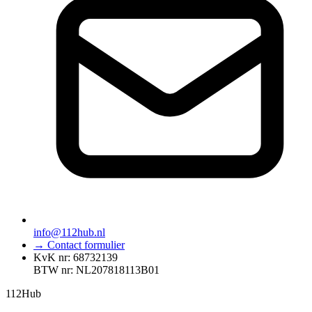
info@112hub.nl
→ Contact formulier
KvK nr: 68732139
BTW nr: NL207818113B01
112
Hub