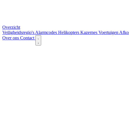
Overzicht
Veiligheidsregio's
Alarmcodes
Helikopters
Kazernes
Voertuigen
Afko
Over ons
Contact