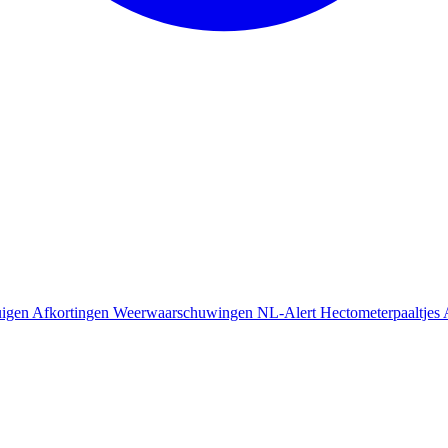
uigen
Afkortingen
Weerwaarschuwingen
NL-Alert
Hectometerpaaltjes