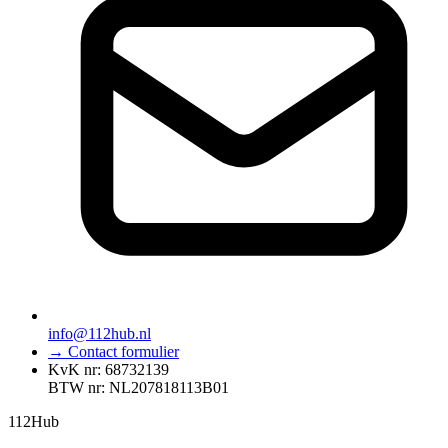
info@112hub.nl
→ Contact formulier
KvK nr: 68732139
BTW nr: NL207818113B01
112
Hub