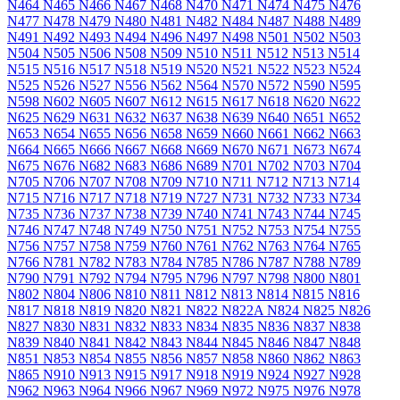
N464
N465
N466
N467
N468
N470
N471
N474
N475
N476
N477
N478
N479
N480
N481
N482
N484
N487
N488
N489
N491
N492
N493
N494
N496
N497
N498
N501
N502
N503
N504
N505
N506
N508
N509
N510
N511
N512
N513
N514
N515
N516
N517
N518
N519
N520
N521
N522
N523
N524
N525
N526
N527
N556
N562
N564
N570
N572
N590
N595
N598
N602
N605
N607
N612
N615
N617
N618
N620
N622
N625
N629
N631
N632
N637
N638
N639
N640
N651
N652
N653
N654
N655
N656
N658
N659
N660
N661
N662
N663
N664
N665
N666
N667
N668
N669
N670
N671
N673
N674
N675
N676
N682
N683
N686
N689
N701
N702
N703
N704
N705
N706
N707
N708
N709
N710
N711
N712
N713
N714
N715
N716
N717
N718
N719
N727
N731
N732
N733
N734
N735
N736
N737
N738
N739
N740
N741
N743
N744
N745
N746
N747
N748
N749
N750
N751
N752
N753
N754
N755
N756
N757
N758
N759
N760
N761
N762
N763
N764
N765
N766
N781
N782
N783
N784
N785
N786
N787
N788
N789
N790
N791
N792
N794
N795
N796
N797
N798
N800
N801
N802
N804
N806
N810
N811
N812
N813
N814
N815
N816
N817
N818
N819
N820
N821
N822
N822A
N824
N825
N826
N827
N830
N831
N832
N833
N834
N835
N836
N837
N838
N839
N840
N841
N842
N843
N844
N845
N846
N847
N848
N851
N853
N854
N855
N856
N857
N858
N860
N862
N863
N865
N910
N913
N915
N917
N918
N919
N924
N927
N928
N962
N963
N964
N966
N967
N969
N972
N975
N976
N978