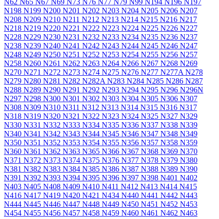
N62
N65
N67
N69
N73
N76
N77
N79
N99
N194
N196
N197
N198
N199
N200
N201
N202
N203
N204
N205
N206
N207
N208
N209
N210
N211
N212
N213
N214
N215
N216
N217
N218
N219
N220
N221
N222
N223
N224
N225
N226
N227
N228
N229
N230
N231
N232
N233
N234
N235
N236
N237
N238
N239
N240
N241
N242
N243
N244
N245
N246
N247
N248
N249
N250
N251
N252
N253
N254
N255
N256
N257
N258
N260
N261
N262
N263
N264
N266
N267
N268
N269
N270
N271
N272
N273
N274
N275
N276
N277
N277A
N278
N279
N280
N281
N282
N282A
N283
N284
N285
N286
N287
N288
N289
N290
N291
N292
N293
N294
N295
N296
N296N
N297
N298
N300
N301
N302
N303
N304
N305
N306
N307
N308
N309
N310
N311
N312
N313
N314
N315
N316
N317
N318
N319
N320
N321
N322
N323
N324
N325
N327
N329
N330
N331
N332
N333
N334
N335
N336
N337
N338
N339
N340
N341
N342
N343
N344
N345
N346
N347
N348
N349
N350
N351
N352
N353
N354
N355
N356
N357
N358
N359
N360
N361
N362
N363
N365
N366
N367
N368
N369
N370
N371
N372
N373
N374
N375
N376
N377
N378
N379
N380
N381
N382
N383
N384
N385
N386
N387
N388
N389
N390
N391
N392
N393
N394
N395
N396
N397
N398
N401
N402
N403
N405
N408
N409
N410
N411
N412
N413
N414
N415
N416
N417
N419
N420
N421
N434
N440
N441
N442
N443
N444
N445
N446
N447
N448
N449
N450
N451
N452
N453
N454
N455
N456
N457
N458
N459
N460
N461
N462
N463