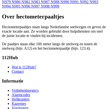
N979
N980
N982
N983
N987
N988
N990
N991
N992
N993
N994
N995
N996
N997
N998
N999
Over hectometerpaaltjes
Hectometerpaaltjes staan langs Nederlandse snelwegen en geven de
exacte locatie aan. Ze worden gebruikt door hulpdiensten om snel
de juiste locatie te vinden bij incidenten.
De paaltjes staan elke 100 meter langs de snelweg en tonen de
snelweg (bijv. A12) en het hectometerpaaltje (bijv. 123.4).
112Hub
Wat is 112Hub?
Contact
Informatie
Veiligheidsregio's
Alarmcodes
Helikopters
Kazernes
Voertuigen