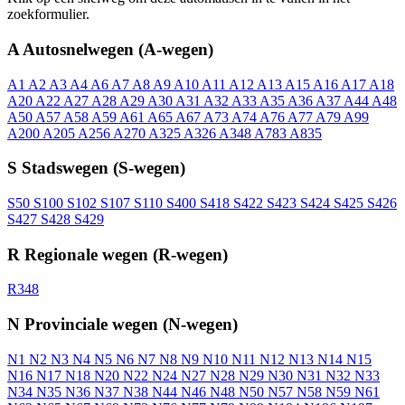
zoekformulier.
A
Autosnelwegen (A-wegen)
A1
A2
A3
A4
A6
A7
A8
A9
A10
A11
A12
A13
A15
A16
A17
A18
A20
A22
A27
A28
A29
A30
A31
A32
A33
A35
A36
A37
A44
A48
A50
A57
A58
A59
A61
A65
A67
A73
A74
A76
A77
A79
A99
A200
A205
A256
A270
A325
A326
A348
A783
A835
S
Stadswegen (S-wegen)
S50
S100
S102
S107
S110
S400
S418
S422
S423
S424
S425
S426
S427
S428
S429
R
Regionale wegen (R-wegen)
R348
N
Provinciale wegen (N-wegen)
N1
N2
N3
N4
N5
N6
N7
N8
N9
N10
N11
N12
N13
N14
N15
N16
N17
N18
N20
N22
N24
N27
N28
N29
N30
N31
N32
N33
N34
N35
N36
N37
N38
N44
N46
N48
N50
N57
N58
N59
N61