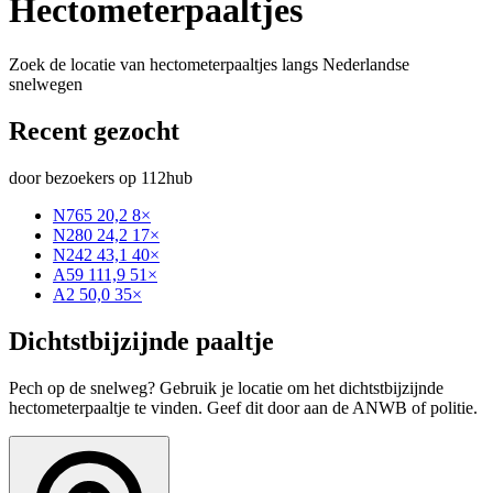
Hectometerpaaltjes
Zoek de locatie van hectometerpaaltjes langs Nederlandse
snelwegen
Recent gezocht
door bezoekers op 112hub
N765 20,2
8×
N280 24,2
17×
N242 43,1
40×
A59 111,9
51×
A2 50,0
35×
Dichtstbijzijnde paaltje
Pech op de snelweg? Gebruik je locatie om het dichtstbijzijnde
hectometerpaaltje te vinden. Geef dit door aan de ANWB of politie.