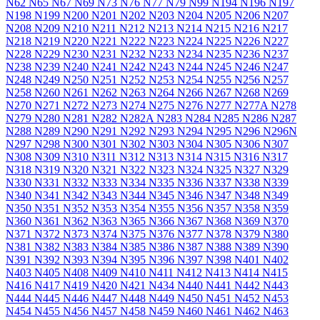
N62
N65
N67
N69
N73
N76
N77
N79
N99
N194
N196
N197
N198
N199
N200
N201
N202
N203
N204
N205
N206
N207
N208
N209
N210
N211
N212
N213
N214
N215
N216
N217
N218
N219
N220
N221
N222
N223
N224
N225
N226
N227
N228
N229
N230
N231
N232
N233
N234
N235
N236
N237
N238
N239
N240
N241
N242
N243
N244
N245
N246
N247
N248
N249
N250
N251
N252
N253
N254
N255
N256
N257
N258
N260
N261
N262
N263
N264
N266
N267
N268
N269
N270
N271
N272
N273
N274
N275
N276
N277
N277A
N278
N279
N280
N281
N282
N282A
N283
N284
N285
N286
N287
N288
N289
N290
N291
N292
N293
N294
N295
N296
N296N
N297
N298
N300
N301
N302
N303
N304
N305
N306
N307
N308
N309
N310
N311
N312
N313
N314
N315
N316
N317
N318
N319
N320
N321
N322
N323
N324
N325
N327
N329
N330
N331
N332
N333
N334
N335
N336
N337
N338
N339
N340
N341
N342
N343
N344
N345
N346
N347
N348
N349
N350
N351
N352
N353
N354
N355
N356
N357
N358
N359
N360
N361
N362
N363
N365
N366
N367
N368
N369
N370
N371
N372
N373
N374
N375
N376
N377
N378
N379
N380
N381
N382
N383
N384
N385
N386
N387
N388
N389
N390
N391
N392
N393
N394
N395
N396
N397
N398
N401
N402
N403
N405
N408
N409
N410
N411
N412
N413
N414
N415
N416
N417
N419
N420
N421
N434
N440
N441
N442
N443
N444
N445
N446
N447
N448
N449
N450
N451
N452
N453
N454
N455
N456
N457
N458
N459
N460
N461
N462
N463