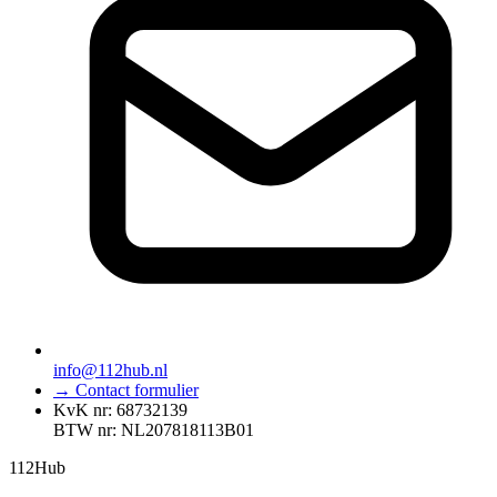
info@112hub.nl
→ Contact formulier
KvK nr: 68732139
BTW nr: NL207818113B01
112
Hub