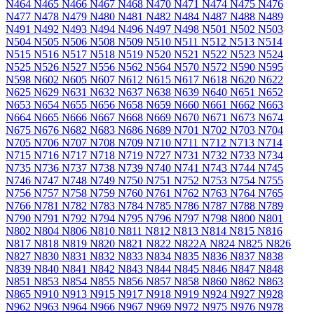
N464
N465
N466
N467
N468
N470
N471
N474
N475
N476
N477
N478
N479
N480
N481
N482
N484
N487
N488
N489
N491
N492
N493
N494
N496
N497
N498
N501
N502
N503
N504
N505
N506
N508
N509
N510
N511
N512
N513
N514
N515
N516
N517
N518
N519
N520
N521
N522
N523
N524
N525
N526
N527
N556
N562
N564
N570
N572
N590
N595
N598
N602
N605
N607
N612
N615
N617
N618
N620
N622
N625
N629
N631
N632
N637
N638
N639
N640
N651
N652
N653
N654
N655
N656
N658
N659
N660
N661
N662
N663
N664
N665
N666
N667
N668
N669
N670
N671
N673
N674
N675
N676
N682
N683
N686
N689
N701
N702
N703
N704
N705
N706
N707
N708
N709
N710
N711
N712
N713
N714
N715
N716
N717
N718
N719
N727
N731
N732
N733
N734
N735
N736
N737
N738
N739
N740
N741
N743
N744
N745
N746
N747
N748
N749
N750
N751
N752
N753
N754
N755
N756
N757
N758
N759
N760
N761
N762
N763
N764
N765
N766
N781
N782
N783
N784
N785
N786
N787
N788
N789
N790
N791
N792
N794
N795
N796
N797
N798
N800
N801
N802
N804
N806
N810
N811
N812
N813
N814
N815
N816
N817
N818
N819
N820
N821
N822
N822A
N824
N825
N826
N827
N830
N831
N832
N833
N834
N835
N836
N837
N838
N839
N840
N841
N842
N843
N844
N845
N846
N847
N848
N851
N853
N854
N855
N856
N857
N858
N860
N862
N863
N865
N910
N913
N915
N917
N918
N919
N924
N927
N928
N962
N963
N964
N966
N967
N969
N972
N975
N976
N978