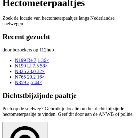
Hectometerpaaltjes
Zoek de locatie van hectometerpaaltjes langs Nederlandse
snelwegen
Recent gezocht
door bezoekers op 112hub
N199 Re 7,1
36×
N199 Li 7,5
58×
N325 23,0
32×
N765 20,2
16×
N359 2,5
44×
Dichtstbijzijnde paaltje
Pech op de snelweg? Gebruik je locatie om het dichtstbijzijnde
hectometerpaaltje te vinden. Geef dit door aan de ANWB of politie.