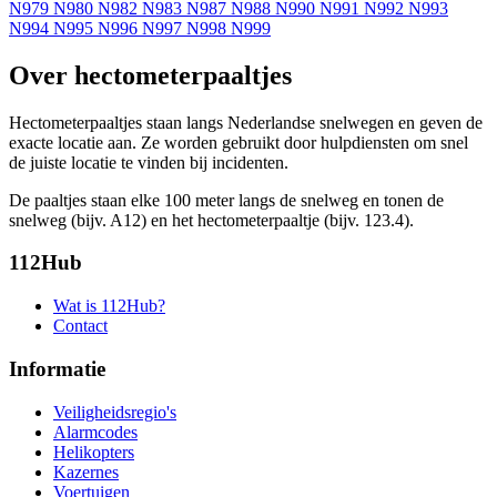
N979
N980
N982
N983
N987
N988
N990
N991
N992
N993
N994
N995
N996
N997
N998
N999
Over hectometerpaaltjes
Hectometerpaaltjes staan langs Nederlandse snelwegen en geven de
exacte locatie aan. Ze worden gebruikt door hulpdiensten om snel
de juiste locatie te vinden bij incidenten.
De paaltjes staan elke 100 meter langs de snelweg en tonen de
snelweg (bijv. A12) en het hectometerpaaltje (bijv. 123.4).
112Hub
Wat is 112Hub?
Contact
Informatie
Veiligheidsregio's
Alarmcodes
Helikopters
Kazernes
Voertuigen