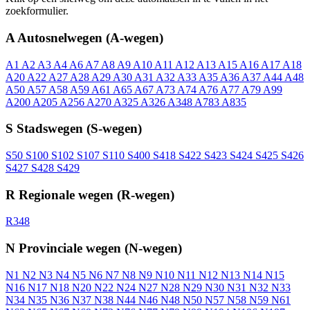
zoekformulier.
A
Autosnelwegen (A-wegen)
A1
A2
A3
A4
A6
A7
A8
A9
A10
A11
A12
A13
A15
A16
A17
A18
A20
A22
A27
A28
A29
A30
A31
A32
A33
A35
A36
A37
A44
A48
A50
A57
A58
A59
A61
A65
A67
A73
A74
A76
A77
A79
A99
A200
A205
A256
A270
A325
A326
A348
A783
A835
S
Stadswegen (S-wegen)
S50
S100
S102
S107
S110
S400
S418
S422
S423
S424
S425
S426
S427
S428
S429
R
Regionale wegen (R-wegen)
R348
N
Provinciale wegen (N-wegen)
N1
N2
N3
N4
N5
N6
N7
N8
N9
N10
N11
N12
N13
N14
N15
N16
N17
N18
N20
N22
N24
N27
N28
N29
N30
N31
N32
N33
N34
N35
N36
N37
N38
N44
N46
N48
N50
N57
N58
N59
N61