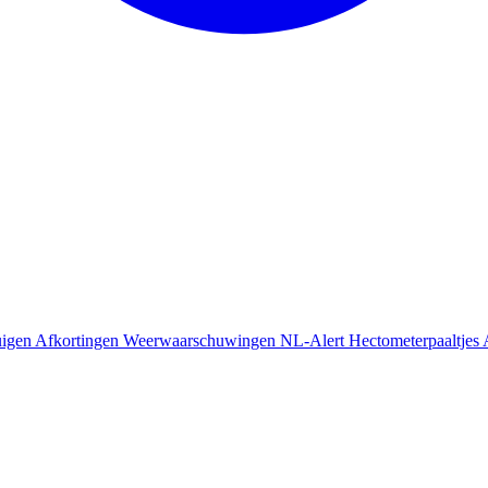
uigen
Afkortingen
Weerwaarschuwingen
NL-Alert
Hectometerpaaltjes