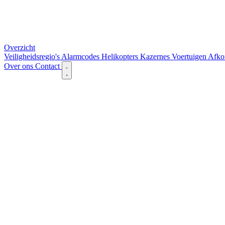
Overzicht
Veiligheidsregio's
Alarmcodes
Helikopters
Kazernes
Voertuigen
Afko
Over ons
Contact