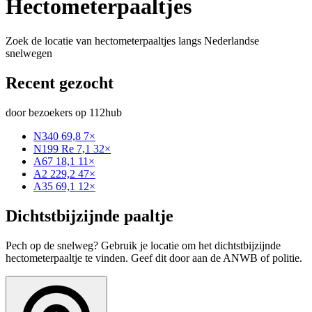
Hectometerpaaltjes
Zoek de locatie van hectometerpaaltjes langs Nederlandse
snelwegen
Recent gezocht
door bezoekers op 112hub
N340 69,8
7×
N199 Re 7,1
32×
A67 18,1
11×
A2 229,2
47×
A35 69,1
12×
Dichtstbijzijnde paaltje
Pech op de snelweg? Gebruik je locatie om het dichtstbijzijnde
hectometerpaaltje te vinden. Geef dit door aan de ANWB of politie.