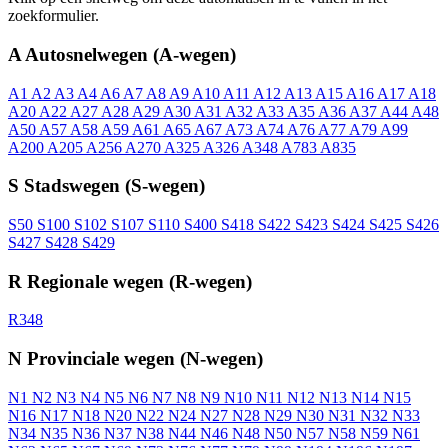
zoekformulier.
A
Autosnelwegen (A-wegen)
A1
A2
A3
A4
A6
A7
A8
A9
A10
A11
A12
A13
A15
A16
A17
A18
A20
A22
A27
A28
A29
A30
A31
A32
A33
A35
A36
A37
A44
A48
A50
A57
A58
A59
A61
A65
A67
A73
A74
A76
A77
A79
A99
A200
A205
A256
A270
A325
A326
A348
A783
A835
S
Stadswegen (S-wegen)
S50
S100
S102
S107
S110
S400
S418
S422
S423
S424
S425
S426
S427
S428
S429
R
Regionale wegen (R-wegen)
R348
N
Provinciale wegen (N-wegen)
N1
N2
N3
N4
N5
N6
N7
N8
N9
N10
N11
N12
N13
N14
N15
N16
N17
N18
N20
N22
N24
N27
N28
N29
N30
N31
N32
N33
N34
N35
N36
N37
N38
N44
N46
N48
N50
N57
N58
N59
N61