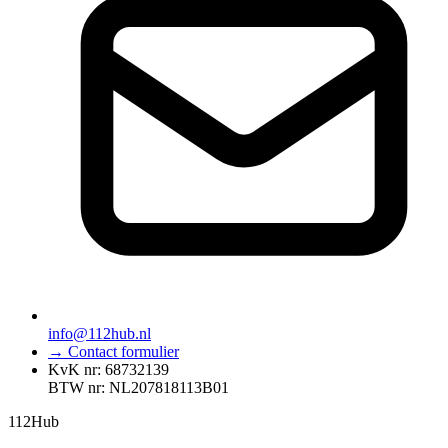
info@112hub.nl
→ Contact formulier
KvK nr: 68732139
BTW nr: NL207818113B01
112
Hub