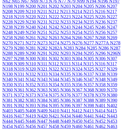
N62
N65
N67
N69
N73
N76
N77
N79
N99
N194
N196
N197
N198
N199
N200
N201
N202
N203
N204
N205
N206
N207
N208
N209
N210
N211
N212
N213
N214
N215
N216
N217
N218
N219
N220
N221
N222
N223
N224
N225
N226
N227
N228
N229
N230
N231
N232
N233
N234
N235
N236
N237
N238
N239
N240
N241
N242
N243
N244
N245
N246
N247
N248
N249
N250
N251
N252
N253
N254
N255
N256
N257
N258
N260
N261
N262
N263
N264
N266
N267
N268
N269
N270
N271
N272
N273
N274
N275
N276
N277
N277A
N278
N279
N280
N281
N282
N282A
N283
N284
N285
N286
N287
N288
N289
N290
N291
N292
N293
N294
N295
N296
N296N
N297
N298
N300
N301
N302
N303
N304
N305
N306
N307
N308
N309
N310
N311
N312
N313
N314
N315
N316
N317
N318
N319
N320
N321
N322
N323
N324
N325
N327
N329
N330
N331
N332
N333
N334
N335
N336
N337
N338
N339
N340
N341
N342
N343
N344
N345
N346
N347
N348
N349
N350
N351
N352
N353
N354
N355
N356
N357
N358
N359
N360
N361
N362
N363
N365
N366
N367
N368
N369
N370
N371
N372
N373
N374
N375
N376
N377
N378
N379
N380
N381
N382
N383
N384
N385
N386
N387
N388
N389
N390
N391
N392
N393
N394
N395
N396
N397
N398
N401
N402
N403
N405
N408
N409
N410
N411
N412
N413
N414
N415
N416
N417
N419
N420
N421
N434
N440
N441
N442
N443
N444
N445
N446
N447
N448
N449
N450
N451
N452
N453
N454
N455
N456
N457
N458
N459
N460
N461
N462
N463