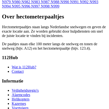
N979
N980
N982
N983
N987
N988
N990
N991
N992
N993
N994
N995
N996
N997
N998
N999
Over hectometerpaaltjes
Hectometerpaaltjes staan langs Nederlandse snelwegen en geven de
exacte locatie aan. Ze worden gebruikt door hulpdiensten om snel
de juiste locatie te vinden bij incidenten.
De paaltjes staan elke 100 meter langs de snelweg en tonen de
snelweg (bijv. A12) en het hectometerpaaltje (bijv. 123.4).
112Hub
Wat is 112Hub?
Contact
Informatie
Veiligheidsregio's
Alarmcodes
Helikopters
Kazernes
Voertuigen