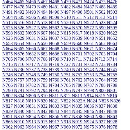
N464
N465
N466
N467
N468
N470
N471
N474
N475
N476
N477
N478
N479
N480
N481
N482
N484
N487
N488
N489
N491
N492
N493
N494
N496
N497
N498
N501
N502
N503
N504
N505
N506
N508
N509
N510
N511
N512
N513
N514
N515
N516
N517
N518
N519
N520
N521
N522
N523
N524
N525
N526
N527
N556
N562
N564
N570
N572
N590
N595
N598
N602
N605
N607
N612
N615
N617
N618
N620
N622
N625
N629
N631
N632
N637
N638
N639
N640
N651
N652
N653
N654
N655
N656
N658
N659
N660
N661
N662
N663
N664
N665
N666
N667
N668
N669
N670
N671
N673
N674
N675
N676
N682
N683
N686
N689
N701
N702
N703
N704
N705
N706
N707
N708
N709
N710
N711
N712
N713
N714
N715
N716
N717
N718
N719
N727
N731
N732
N733
N734
N735
N736
N737
N738
N739
N740
N741
N743
N744
N745
N746
N747
N748
N749
N750
N751
N752
N753
N754
N755
N756
N757
N758
N759
N760
N761
N762
N763
N764
N765
N766
N781
N782
N783
N784
N785
N786
N787
N788
N789
N790
N791
N792
N794
N795
N796
N797
N798
N800
N801
N802
N804
N806
N810
N811
N812
N813
N814
N815
N816
N817
N818
N819
N820
N821
N822
N822A
N824
N825
N826
N827
N830
N831
N832
N833
N834
N835
N836
N837
N838
N839
N840
N841
N842
N843
N844
N845
N846
N847
N848
N851
N853
N854
N855
N856
N857
N858
N860
N862
N863
N865
N910
N913
N915
N917
N918
N919
N924
N927
N928
N962
N963
N964
N966
N967
N969
N972
N975
N976
N978