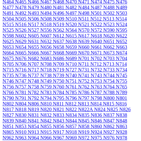
N464
N465
N466
N467
N468
N470
N471
N474
N475
N476
N477
N478
N479
N480
N481
N482
N484
N487
N488
N489
N491
N492
N493
N494
N496
N497
N498
N501
N502
N503
N504
N505
N506
N508
N509
N510
N511
N512
N513
N514
N515
N516
N517
N518
N519
N520
N521
N522
N523
N524
N525
N526
N527
N556
N562
N564
N570
N572
N590
N595
N598
N602
N605
N607
N612
N615
N617
N618
N620
N622
N625
N629
N631
N632
N637
N638
N639
N640
N651
N652
N653
N654
N655
N656
N658
N659
N660
N661
N662
N663
N664
N665
N666
N667
N668
N669
N670
N671
N673
N674
N675
N676
N682
N683
N686
N689
N701
N702
N703
N704
N705
N706
N707
N708
N709
N710
N711
N712
N713
N714
N715
N716
N717
N718
N719
N727
N731
N732
N733
N734
N735
N736
N737
N738
N739
N740
N741
N743
N744
N745
N746
N747
N748
N749
N750
N751
N752
N753
N754
N755
N756
N757
N758
N759
N760
N761
N762
N763
N764
N765
N766
N781
N782
N783
N784
N785
N786
N787
N788
N789
N790
N791
N792
N794
N795
N796
N797
N798
N800
N801
N802
N804
N806
N810
N811
N812
N813
N814
N815
N816
N817
N818
N819
N820
N821
N822
N822A
N824
N825
N826
N827
N830
N831
N832
N833
N834
N835
N836
N837
N838
N839
N840
N841
N842
N843
N844
N845
N846
N847
N848
N851
N853
N854
N855
N856
N857
N858
N860
N862
N863
N865
N910
N913
N915
N917
N918
N919
N924
N927
N928
N962
N963
N964
N966
N967
N969
N972
N975
N976
N978