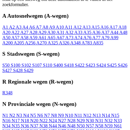
zoekformulier.
A
Autosnelwegen (A-wegen)
A1
A2
A3
A4
A6
A7
A8
A9
A10
A11
A12
A13
A15
A16
A17
A18
A20
A22
A27
A28
A29
A30
A31
A32
A33
A35
A36
A37
A44
A48
A50
A57
A58
A59
A61
A65
A67
A73
A74
A76
A77
A79
A99
A200
A205
A256
A270
A325
A326
A348
A783
A835
S
Stadswegen (S-wegen)
S50
S100
S102
S107
S110
S400
S418
S422
S423
S424
S425
S426
S427
S428
S429
R
Regionale wegen (R-wegen)
R348
N
Provinciale wegen (N-wegen)
N1
N2
N3
N4
N5
N6
N7
N8
N9
N10
N11
N12
N13
N14
N15
N16
N17
N18
N20
N22
N24
N27
N28
N29
N30
N31
N32
N33
N34
N35
N36
N37
N38
N44
N46
N48
N50
N57
N58
N59
N61