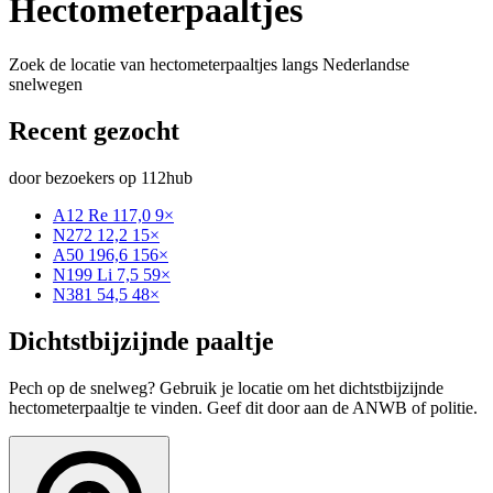
Hectometerpaaltjes
Zoek de locatie van hectometerpaaltjes langs Nederlandse
snelwegen
Recent gezocht
door bezoekers op 112hub
A12 Re 117,0
9×
N272 12,2
15×
A50 196,6
156×
N199 Li 7,5
59×
N381 54,5
48×
Dichtstbijzijnde paaltje
Pech op de snelweg? Gebruik je locatie om het dichtstbijzijnde
hectometerpaaltje te vinden. Geef dit door aan de ANWB of politie.