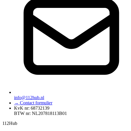
info@112hub.nl
→ Contact formulier
KvK nr: 68732139
BTW nr: NL207818113B01
112
Hub