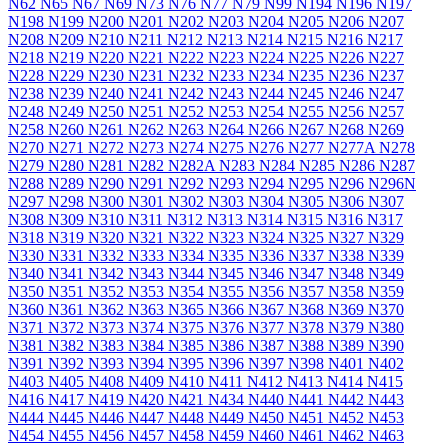
N62
N65
N67
N69
N73
N76
N77
N79
N99
N194
N196
N197
N198
N199
N200
N201
N202
N203
N204
N205
N206
N207
N208
N209
N210
N211
N212
N213
N214
N215
N216
N217
N218
N219
N220
N221
N222
N223
N224
N225
N226
N227
N228
N229
N230
N231
N232
N233
N234
N235
N236
N237
N238
N239
N240
N241
N242
N243
N244
N245
N246
N247
N248
N249
N250
N251
N252
N253
N254
N255
N256
N257
N258
N260
N261
N262
N263
N264
N266
N267
N268
N269
N270
N271
N272
N273
N274
N275
N276
N277
N277A
N278
N279
N280
N281
N282
N282A
N283
N284
N285
N286
N287
N288
N289
N290
N291
N292
N293
N294
N295
N296
N296N
N297
N298
N300
N301
N302
N303
N304
N305
N306
N307
N308
N309
N310
N311
N312
N313
N314
N315
N316
N317
N318
N319
N320
N321
N322
N323
N324
N325
N327
N329
N330
N331
N332
N333
N334
N335
N336
N337
N338
N339
N340
N341
N342
N343
N344
N345
N346
N347
N348
N349
N350
N351
N352
N353
N354
N355
N356
N357
N358
N359
N360
N361
N362
N363
N365
N366
N367
N368
N369
N370
N371
N372
N373
N374
N375
N376
N377
N378
N379
N380
N381
N382
N383
N384
N385
N386
N387
N388
N389
N390
N391
N392
N393
N394
N395
N396
N397
N398
N401
N402
N403
N405
N408
N409
N410
N411
N412
N413
N414
N415
N416
N417
N419
N420
N421
N434
N440
N441
N442
N443
N444
N445
N446
N447
N448
N449
N450
N451
N452
N453
N454
N455
N456
N457
N458
N459
N460
N461
N462
N463