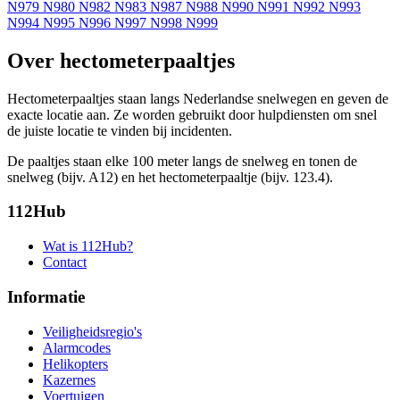
N979
N980
N982
N983
N987
N988
N990
N991
N992
N993
N994
N995
N996
N997
N998
N999
Over hectometerpaaltjes
Hectometerpaaltjes staan langs Nederlandse snelwegen en geven de
exacte locatie aan. Ze worden gebruikt door hulpdiensten om snel
de juiste locatie te vinden bij incidenten.
De paaltjes staan elke 100 meter langs de snelweg en tonen de
snelweg (bijv. A12) en het hectometerpaaltje (bijv. 123.4).
112Hub
Wat is 112Hub?
Contact
Informatie
Veiligheidsregio's
Alarmcodes
Helikopters
Kazernes
Voertuigen