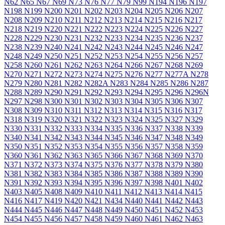
N62
N65
N67
N69
N73
N76
N77
N79
N99
N194
N196
N197
N198
N199
N200
N201
N202
N203
N204
N205
N206
N207
N208
N209
N210
N211
N212
N213
N214
N215
N216
N217
N218
N219
N220
N221
N222
N223
N224
N225
N226
N227
N228
N229
N230
N231
N232
N233
N234
N235
N236
N237
N238
N239
N240
N241
N242
N243
N244
N245
N246
N247
N248
N249
N250
N251
N252
N253
N254
N255
N256
N257
N258
N260
N261
N262
N263
N264
N266
N267
N268
N269
N270
N271
N272
N273
N274
N275
N276
N277
N277A
N278
N279
N280
N281
N282
N282A
N283
N284
N285
N286
N287
N288
N289
N290
N291
N292
N293
N294
N295
N296
N296N
N297
N298
N300
N301
N302
N303
N304
N305
N306
N307
N308
N309
N310
N311
N312
N313
N314
N315
N316
N317
N318
N319
N320
N321
N322
N323
N324
N325
N327
N329
N330
N331
N332
N333
N334
N335
N336
N337
N338
N339
N340
N341
N342
N343
N344
N345
N346
N347
N348
N349
N350
N351
N352
N353
N354
N355
N356
N357
N358
N359
N360
N361
N362
N363
N365
N366
N367
N368
N369
N370
N371
N372
N373
N374
N375
N376
N377
N378
N379
N380
N381
N382
N383
N384
N385
N386
N387
N388
N389
N390
N391
N392
N393
N394
N395
N396
N397
N398
N401
N402
N403
N405
N408
N409
N410
N411
N412
N413
N414
N415
N416
N417
N419
N420
N421
N434
N440
N441
N442
N443
N444
N445
N446
N447
N448
N449
N450
N451
N452
N453
N454
N455
N456
N457
N458
N459
N460
N461
N462
N463