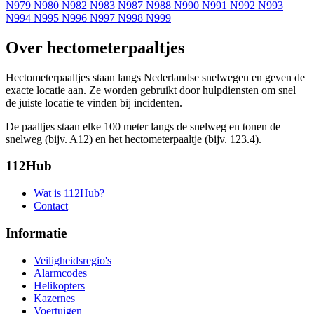
N979
N980
N982
N983
N987
N988
N990
N991
N992
N993
N994
N995
N996
N997
N998
N999
Over hectometerpaaltjes
Hectometerpaaltjes staan langs Nederlandse snelwegen en geven de
exacte locatie aan. Ze worden gebruikt door hulpdiensten om snel
de juiste locatie te vinden bij incidenten.
De paaltjes staan elke 100 meter langs de snelweg en tonen de
snelweg (bijv. A12) en het hectometerpaaltje (bijv. 123.4).
112Hub
Wat is 112Hub?
Contact
Informatie
Veiligheidsregio's
Alarmcodes
Helikopters
Kazernes
Voertuigen