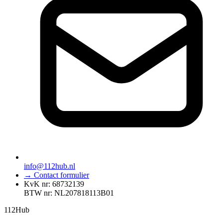
info@112hub.nl
→ Contact formulier
KvK nr: 68732139
BTW nr: NL207818113B01
112
Hub