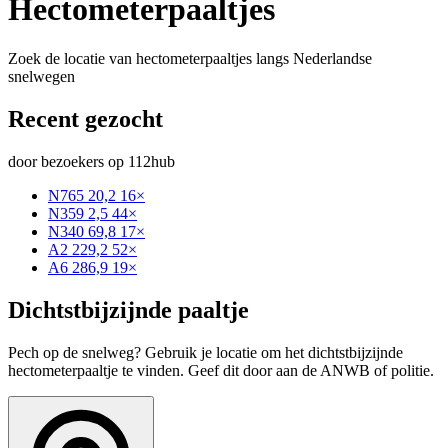
Hectometerpaaltjes
Zoek de locatie van hectometerpaaltjes langs Nederlandse
snelwegen
Recent gezocht
door bezoekers op 112hub
N765 20,2
16×
N359 2,5
44×
N340 69,8
17×
A2 229,2
52×
A6 286,9
19×
Dichtstbijzijnde paaltje
Pech op de snelweg? Gebruik je locatie om het dichtstbijzijnde
hectometerpaaltje te vinden. Geef dit door aan de ANWB of politie.