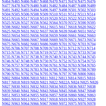
N464
N465
N466
N467
N468
N470
N471
N474
N475
N476
N477
N478
N479
N480
N481
N482
N484
N487
N488
N489
N491
N492
N493
N494
N496
N497
N498
N501
N502
N503
N504
N505
N506
N508
N509
N510
N511
N512
N513
N514
N515
N516
N517
N518
N519
N520
N521
N522
N523
N524
N525
N526
N527
N556
N562
N564
N570
N572
N590
N595
N598
N602
N605
N607
N612
N615
N617
N618
N620
N622
N625
N629
N631
N632
N637
N638
N639
N640
N651
N652
N653
N654
N655
N656
N658
N659
N660
N661
N662
N663
N664
N665
N666
N667
N668
N669
N670
N671
N673
N674
N675
N676
N682
N683
N686
N689
N701
N702
N703
N704
N705
N706
N707
N708
N709
N710
N711
N712
N713
N714
N715
N716
N717
N718
N719
N727
N731
N732
N733
N734
N735
N736
N737
N738
N739
N740
N741
N743
N744
N745
N746
N747
N748
N749
N750
N751
N752
N753
N754
N755
N756
N757
N758
N759
N760
N761
N762
N763
N764
N765
N766
N781
N782
N783
N784
N785
N786
N787
N788
N789
N790
N791
N792
N794
N795
N796
N797
N798
N800
N801
N802
N804
N806
N810
N811
N812
N813
N814
N815
N816
N817
N818
N819
N820
N821
N822
N822A
N824
N825
N826
N827
N830
N831
N832
N833
N834
N835
N836
N837
N838
N839
N840
N841
N842
N843
N844
N845
N846
N847
N848
N851
N853
N854
N855
N856
N857
N858
N860
N862
N863
N865
N910
N913
N915
N917
N918
N919
N924
N927
N928
N962
N963
N964
N966
N967
N969
N972
N975
N976
N978