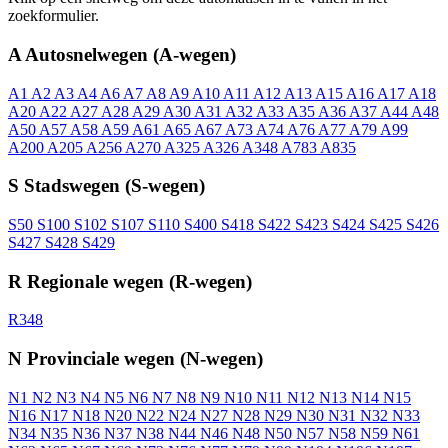
zoekformulier.
A
Autosnelwegen (A-wegen)
A1
A2
A3
A4
A6
A7
A8
A9
A10
A11
A12
A13
A15
A16
A17
A18
A20
A22
A27
A28
A29
A30
A31
A32
A33
A35
A36
A37
A44
A48
A50
A57
A58
A59
A61
A65
A67
A73
A74
A76
A77
A79
A99
A200
A205
A256
A270
A325
A326
A348
A783
A835
S
Stadswegen (S-wegen)
S50
S100
S102
S107
S110
S400
S418
S422
S423
S424
S425
S426
S427
S428
S429
R
Regionale wegen (R-wegen)
R348
N
Provinciale wegen (N-wegen)
N1
N2
N3
N4
N5
N6
N7
N8
N9
N10
N11
N12
N13
N14
N15
N16
N17
N18
N20
N22
N24
N27
N28
N29
N30
N31
N32
N33
N34
N35
N36
N37
N38
N44
N46
N48
N50
N57
N58
N59
N61