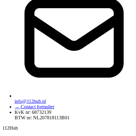
info@112hub.nl
→ Contact formulier
KvK nr: 68732139
BTW nr: NL207818113B01
112
Hub