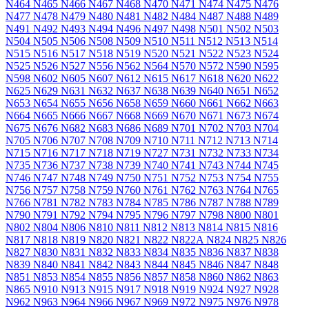
N464
N465
N466
N467
N468
N470
N471
N474
N475
N476
N477
N478
N479
N480
N481
N482
N484
N487
N488
N489
N491
N492
N493
N494
N496
N497
N498
N501
N502
N503
N504
N505
N506
N508
N509
N510
N511
N512
N513
N514
N515
N516
N517
N518
N519
N520
N521
N522
N523
N524
N525
N526
N527
N556
N562
N564
N570
N572
N590
N595
N598
N602
N605
N607
N612
N615
N617
N618
N620
N622
N625
N629
N631
N632
N637
N638
N639
N640
N651
N652
N653
N654
N655
N656
N658
N659
N660
N661
N662
N663
N664
N665
N666
N667
N668
N669
N670
N671
N673
N674
N675
N676
N682
N683
N686
N689
N701
N702
N703
N704
N705
N706
N707
N708
N709
N710
N711
N712
N713
N714
N715
N716
N717
N718
N719
N727
N731
N732
N733
N734
N735
N736
N737
N738
N739
N740
N741
N743
N744
N745
N746
N747
N748
N749
N750
N751
N752
N753
N754
N755
N756
N757
N758
N759
N760
N761
N762
N763
N764
N765
N766
N781
N782
N783
N784
N785
N786
N787
N788
N789
N790
N791
N792
N794
N795
N796
N797
N798
N800
N801
N802
N804
N806
N810
N811
N812
N813
N814
N815
N816
N817
N818
N819
N820
N821
N822
N822A
N824
N825
N826
N827
N830
N831
N832
N833
N834
N835
N836
N837
N838
N839
N840
N841
N842
N843
N844
N845
N846
N847
N848
N851
N853
N854
N855
N856
N857
N858
N860
N862
N863
N865
N910
N913
N915
N917
N918
N919
N924
N927
N928
N962
N963
N964
N966
N967
N969
N972
N975
N976
N978