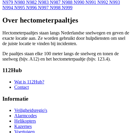
N979
N980
N982
N983
N987
N988
N990
N991
N992
N993
N994
N995
N996
N997
N998
N999
Over hectometerpaaltjes
Hectometerpaaltjes staan langs Nederlandse snelwegen en geven de
exacte locatie aan. Ze worden gebruikt door hulpdiensten om snel
de juiste locatie te vinden bij incidenten.
De paaltjes staan elke 100 meter langs de snelweg en tonen de
snelweg (bijv. A12) en het hectometerpaaltje (bijv. 123.4).
112Hub
Wat is 112Hub?
Contact
Informatie
Veiligheidsregio's
Alarmcodes
Helikopters
Kazernes
Voertuigen