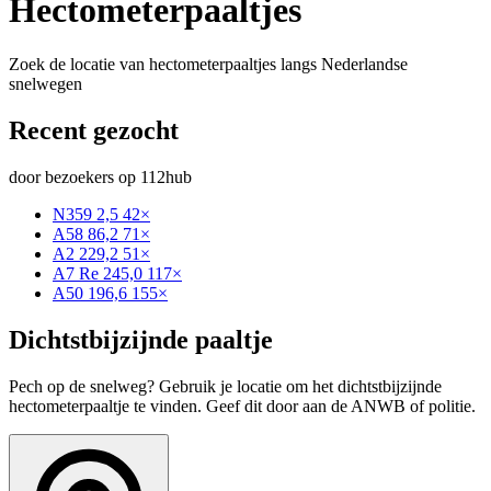
Hectometerpaaltjes
Zoek de locatie van hectometerpaaltjes langs Nederlandse
snelwegen
Recent gezocht
door bezoekers op 112hub
N359 2,5
42×
A58 86,2
71×
A2 229,2
51×
A7 Re 245,0
117×
A50 196,6
155×
Dichtstbijzijnde paaltje
Pech op de snelweg? Gebruik je locatie om het dichtstbijzijnde
hectometerpaaltje te vinden. Geef dit door aan de ANWB of politie.