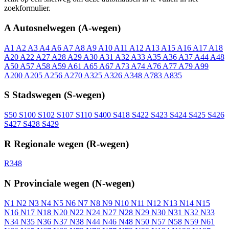
zoekformulier.
A
Autosnelwegen (A-wegen)
A1
A2
A3
A4
A6
A7
A8
A9
A10
A11
A12
A13
A15
A16
A17
A18
A20
A22
A27
A28
A29
A30
A31
A32
A33
A35
A36
A37
A44
A48
A50
A57
A58
A59
A61
A65
A67
A73
A74
A76
A77
A79
A99
A200
A205
A256
A270
A325
A326
A348
A783
A835
S
Stadswegen (S-wegen)
S50
S100
S102
S107
S110
S400
S418
S422
S423
S424
S425
S426
S427
S428
S429
R
Regionale wegen (R-wegen)
R348
N
Provinciale wegen (N-wegen)
N1
N2
N3
N4
N5
N6
N7
N8
N9
N10
N11
N12
N13
N14
N15
N16
N17
N18
N20
N22
N24
N27
N28
N29
N30
N31
N32
N33
N34
N35
N36
N37
N38
N44
N46
N48
N50
N57
N58
N59
N61