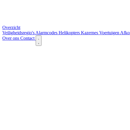
Overzicht
Veiligheidsregio's
Alarmcodes
Helikopters
Kazernes
Voertuigen
Afko
Over ons
Contact