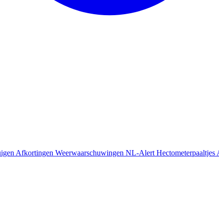
uigen
Afkortingen
Weerwaarschuwingen
NL-Alert
Hectometerpaaltjes