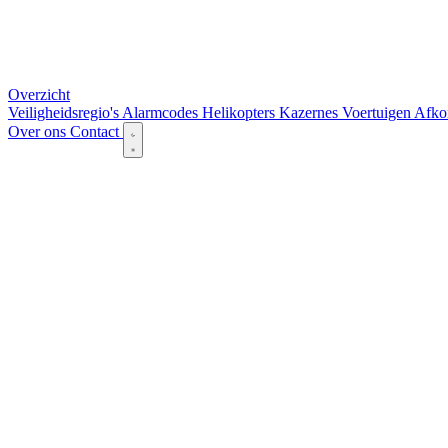
Overzicht
Veiligheidsregio's
Alarmcodes
Helikopters
Kazernes
Voertuigen
Afko
Over ons
Contact