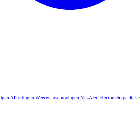
uigen
Afkortingen
Weerwaarschuwingen
NL-Alert
Hectometerpaaltjes