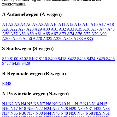
zoekformulier.
A
Autosnelwegen (A-wegen)
A1
A2
A3
A4
A6
A7
A8
A9
A10
A11
A12
A13
A15
A16
A17
A18
A20
A22
A27
A28
A29
A30
A31
A32
A33
A35
A36
A37
A44
A48
A50
A57
A58
A59
A61
A65
A67
A73
A74
A76
A77
A79
A99
A200
A205
A256
A270
A325
A326
A348
A783
A835
S
Stadswegen (S-wegen)
S50
S100
S102
S107
S110
S400
S418
S422
S423
S424
S425
S426
S427
S428
S429
R
Regionale wegen (R-wegen)
R348
N
Provinciale wegen (N-wegen)
N1
N2
N3
N4
N5
N6
N7
N8
N9
N10
N11
N12
N13
N14
N15
N16
N17
N18
N20
N22
N24
N27
N28
N29
N30
N31
N32
N33
N34
N35
N36
N37
N38
N44
N46
N48
N50
N57
N58
N59
N61