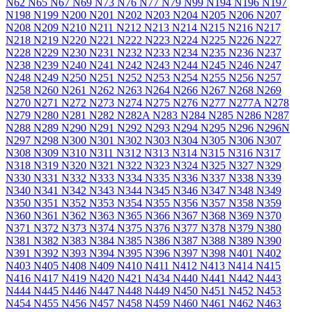
N62
N65
N67
N69
N73
N76
N77
N79
N99
N194
N196
N197
N198
N199
N200
N201
N202
N203
N204
N205
N206
N207
N208
N209
N210
N211
N212
N213
N214
N215
N216
N217
N218
N219
N220
N221
N222
N223
N224
N225
N226
N227
N228
N229
N230
N231
N232
N233
N234
N235
N236
N237
N238
N239
N240
N241
N242
N243
N244
N245
N246
N247
N248
N249
N250
N251
N252
N253
N254
N255
N256
N257
N258
N260
N261
N262
N263
N264
N266
N267
N268
N269
N270
N271
N272
N273
N274
N275
N276
N277
N277A
N278
N279
N280
N281
N282
N282A
N283
N284
N285
N286
N287
N288
N289
N290
N291
N292
N293
N294
N295
N296
N296N
N297
N298
N300
N301
N302
N303
N304
N305
N306
N307
N308
N309
N310
N311
N312
N313
N314
N315
N316
N317
N318
N319
N320
N321
N322
N323
N324
N325
N327
N329
N330
N331
N332
N333
N334
N335
N336
N337
N338
N339
N340
N341
N342
N343
N344
N345
N346
N347
N348
N349
N350
N351
N352
N353
N354
N355
N356
N357
N358
N359
N360
N361
N362
N363
N365
N366
N367
N368
N369
N370
N371
N372
N373
N374
N375
N376
N377
N378
N379
N380
N381
N382
N383
N384
N385
N386
N387
N388
N389
N390
N391
N392
N393
N394
N395
N396
N397
N398
N401
N402
N403
N405
N408
N409
N410
N411
N412
N413
N414
N415
N416
N417
N419
N420
N421
N434
N440
N441
N442
N443
N444
N445
N446
N447
N448
N449
N450
N451
N452
N453
N454
N455
N456
N457
N458
N459
N460
N461
N462
N463