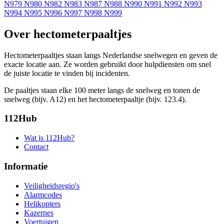
N979
N980
N982
N983
N987
N988
N990
N991
N992
N993
N994
N995
N996
N997
N998
N999
Over hectometerpaaltjes
Hectometerpaaltjes staan langs Nederlandse snelwegen en geven de
exacte locatie aan. Ze worden gebruikt door hulpdiensten om snel
de juiste locatie te vinden bij incidenten.
De paaltjes staan elke 100 meter langs de snelweg en tonen de
snelweg (bijv. A12) en het hectometerpaaltje (bijv. 123.4).
112Hub
Wat is 112Hub?
Contact
Informatie
Veiligheidsregio's
Alarmcodes
Helikopters
Kazernes
Voertuigen