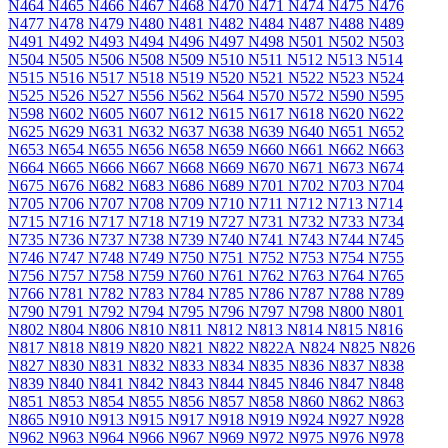
N464
N465
N466
N467
N468
N470
N471
N474
N475
N476
N477
N478
N479
N480
N481
N482
N484
N487
N488
N489
N491
N492
N493
N494
N496
N497
N498
N501
N502
N503
N504
N505
N506
N508
N509
N510
N511
N512
N513
N514
N515
N516
N517
N518
N519
N520
N521
N522
N523
N524
N525
N526
N527
N556
N562
N564
N570
N572
N590
N595
N598
N602
N605
N607
N612
N615
N617
N618
N620
N622
N625
N629
N631
N632
N637
N638
N639
N640
N651
N652
N653
N654
N655
N656
N658
N659
N660
N661
N662
N663
N664
N665
N666
N667
N668
N669
N670
N671
N673
N674
N675
N676
N682
N683
N686
N689
N701
N702
N703
N704
N705
N706
N707
N708
N709
N710
N711
N712
N713
N714
N715
N716
N717
N718
N719
N727
N731
N732
N733
N734
N735
N736
N737
N738
N739
N740
N741
N743
N744
N745
N746
N747
N748
N749
N750
N751
N752
N753
N754
N755
N756
N757
N758
N759
N760
N761
N762
N763
N764
N765
N766
N781
N782
N783
N784
N785
N786
N787
N788
N789
N790
N791
N792
N794
N795
N796
N797
N798
N800
N801
N802
N804
N806
N810
N811
N812
N813
N814
N815
N816
N817
N818
N819
N820
N821
N822
N822A
N824
N825
N826
N827
N830
N831
N832
N833
N834
N835
N836
N837
N838
N839
N840
N841
N842
N843
N844
N845
N846
N847
N848
N851
N853
N854
N855
N856
N857
N858
N860
N862
N863
N865
N910
N913
N915
N917
N918
N919
N924
N927
N928
N962
N963
N964
N966
N967
N969
N972
N975
N976
N978