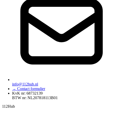
info@112hub.nl
→ Contact formulier
KvK nr: 68732139
BTW nr: NL207818113B01
112
Hub