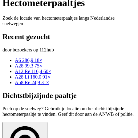
Hectometerpaaltjes
Zoek de locatie van hectometerpaaltjes langs Nederlandse
snelwegen
Recent gezocht
door bezoekers op 112hub
A6 286,9
18×
A28 99,3
75×
A12 Re 116,4
60×
A28 Li 160,0
91×
A58 Re 24,9
31×
Dichtstbijzijnde paaltje
Pech op de snelweg? Gebruik je locatie om het dichtstbijzijnde
hectometerpaaltje te vinden. Geef dit door aan de ANWB of politie.