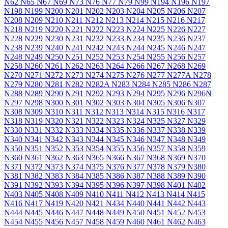
N62
N65
N67
N69
N73
N76
N77
N79
N99
N194
N196
N197
N198
N199
N200
N201
N202
N203
N204
N205
N206
N207
N208
N209
N210
N211
N212
N213
N214
N215
N216
N217
N218
N219
N220
N221
N222
N223
N224
N225
N226
N227
N228
N229
N230
N231
N232
N233
N234
N235
N236
N237
N238
N239
N240
N241
N242
N243
N244
N245
N246
N247
N248
N249
N250
N251
N252
N253
N254
N255
N256
N257
N258
N260
N261
N262
N263
N264
N266
N267
N268
N269
N270
N271
N272
N273
N274
N275
N276
N277
N277A
N278
N279
N280
N281
N282
N282A
N283
N284
N285
N286
N287
N288
N289
N290
N291
N292
N293
N294
N295
N296
N296N
N297
N298
N300
N301
N302
N303
N304
N305
N306
N307
N308
N309
N310
N311
N312
N313
N314
N315
N316
N317
N318
N319
N320
N321
N322
N323
N324
N325
N327
N329
N330
N331
N332
N333
N334
N335
N336
N337
N338
N339
N340
N341
N342
N343
N344
N345
N346
N347
N348
N349
N350
N351
N352
N353
N354
N355
N356
N357
N358
N359
N360
N361
N362
N363
N365
N366
N367
N368
N369
N370
N371
N372
N373
N374
N375
N376
N377
N378
N379
N380
N381
N382
N383
N384
N385
N386
N387
N388
N389
N390
N391
N392
N393
N394
N395
N396
N397
N398
N401
N402
N403
N405
N408
N409
N410
N411
N412
N413
N414
N415
N416
N417
N419
N420
N421
N434
N440
N441
N442
N443
N444
N445
N446
N447
N448
N449
N450
N451
N452
N453
N454
N455
N456
N457
N458
N459
N460
N461
N462
N463