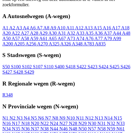
zoekformulier.
A
Autosnelwegen (A-wegen)
A1
A2
A3
A4
A6
A7
A8
A9
A10
A11
A12
A13
A15
A16
A17
A18
A20
A22
A27
A28
A29
A30
A31
A32
A33
A35
A36
A37
A44
A48
A50
A57
A58
A59
A61
A65
A67
A73
A74
A76
A77
A79
A99
A200
A205
A256
A270
A325
A326
A348
A783
A835
S
Stadswegen (S-wegen)
S50
S100
S102
S107
S110
S400
S418
S422
S423
S424
S425
S426
S427
S428
S429
R
Regionale wegen (R-wegen)
R348
N
Provinciale wegen (N-wegen)
N1
N2
N3
N4
N5
N6
N7
N8
N9
N10
N11
N12
N13
N14
N15
N16
N17
N18
N20
N22
N24
N27
N28
N29
N30
N31
N32
N33
N34
N35
N36
N37
N38
N44
N46
N48
N50
N57
N58
N59
N61