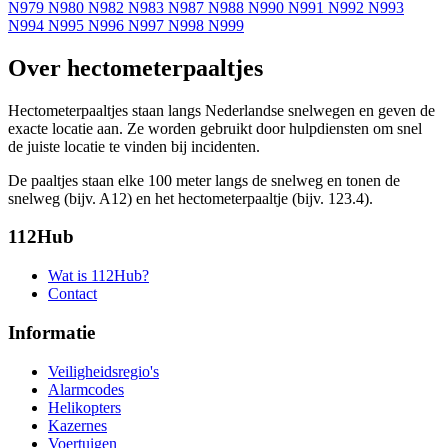
N979
N980
N982
N983
N987
N988
N990
N991
N992
N993
N994
N995
N996
N997
N998
N999
Over hectometerpaaltjes
Hectometerpaaltjes staan langs Nederlandse snelwegen en geven de
exacte locatie aan. Ze worden gebruikt door hulpdiensten om snel
de juiste locatie te vinden bij incidenten.
De paaltjes staan elke 100 meter langs de snelweg en tonen de
snelweg (bijv. A12) en het hectometerpaaltje (bijv. 123.4).
112Hub
Wat is 112Hub?
Contact
Informatie
Veiligheidsregio's
Alarmcodes
Helikopters
Kazernes
Voertuigen