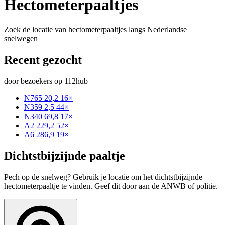
Hectometerpaaltjes
Zoek de locatie van hectometerpaaltjes langs Nederlandse
snelwegen
Recent gezocht
door bezoekers op 112hub
N765 20,2
16×
N359 2,5
44×
N340 69,8
17×
A2 229,2
52×
A6 286,9
19×
Dichtstbijzijnde paaltje
Pech op de snelweg? Gebruik je locatie om het dichtstbijzijnde
hectometerpaaltje te vinden. Geef dit door aan de ANWB of politie.