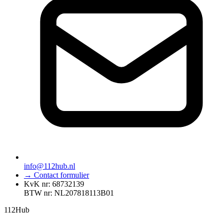
info@112hub.nl
→ Contact formulier
KvK nr: 68732139
BTW nr: NL207818113B01
112
Hub