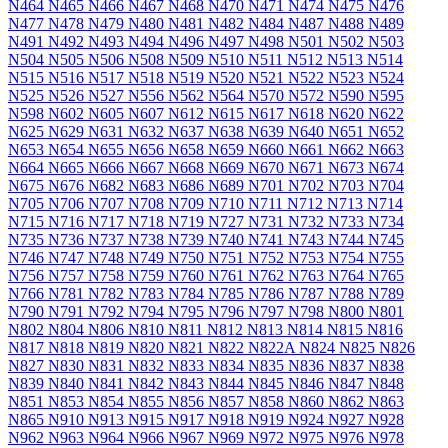
N464
N465
N466
N467
N468
N470
N471
N474
N475
N476
N477
N478
N479
N480
N481
N482
N484
N487
N488
N489
N491
N492
N493
N494
N496
N497
N498
N501
N502
N503
N504
N505
N506
N508
N509
N510
N511
N512
N513
N514
N515
N516
N517
N518
N519
N520
N521
N522
N523
N524
N525
N526
N527
N556
N562
N564
N570
N572
N590
N595
N598
N602
N605
N607
N612
N615
N617
N618
N620
N622
N625
N629
N631
N632
N637
N638
N639
N640
N651
N652
N653
N654
N655
N656
N658
N659
N660
N661
N662
N663
N664
N665
N666
N667
N668
N669
N670
N671
N673
N674
N675
N676
N682
N683
N686
N689
N701
N702
N703
N704
N705
N706
N707
N708
N709
N710
N711
N712
N713
N714
N715
N716
N717
N718
N719
N727
N731
N732
N733
N734
N735
N736
N737
N738
N739
N740
N741
N743
N744
N745
N746
N747
N748
N749
N750
N751
N752
N753
N754
N755
N756
N757
N758
N759
N760
N761
N762
N763
N764
N765
N766
N781
N782
N783
N784
N785
N786
N787
N788
N789
N790
N791
N792
N794
N795
N796
N797
N798
N800
N801
N802
N804
N806
N810
N811
N812
N813
N814
N815
N816
N817
N818
N819
N820
N821
N822
N822A
N824
N825
N826
N827
N830
N831
N832
N833
N834
N835
N836
N837
N838
N839
N840
N841
N842
N843
N844
N845
N846
N847
N848
N851
N853
N854
N855
N856
N857
N858
N860
N862
N863
N865
N910
N913
N915
N917
N918
N919
N924
N927
N928
N962
N963
N964
N966
N967
N969
N972
N975
N976
N978