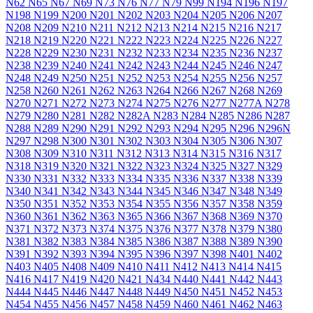
N62
N65
N67
N69
N73
N76
N77
N79
N99
N194
N196
N197
N198
N199
N200
N201
N202
N203
N204
N205
N206
N207
N208
N209
N210
N211
N212
N213
N214
N215
N216
N217
N218
N219
N220
N221
N222
N223
N224
N225
N226
N227
N228
N229
N230
N231
N232
N233
N234
N235
N236
N237
N238
N239
N240
N241
N242
N243
N244
N245
N246
N247
N248
N249
N250
N251
N252
N253
N254
N255
N256
N257
N258
N260
N261
N262
N263
N264
N266
N267
N268
N269
N270
N271
N272
N273
N274
N275
N276
N277
N277A
N278
N279
N280
N281
N282
N282A
N283
N284
N285
N286
N287
N288
N289
N290
N291
N292
N293
N294
N295
N296
N296N
N297
N298
N300
N301
N302
N303
N304
N305
N306
N307
N308
N309
N310
N311
N312
N313
N314
N315
N316
N317
N318
N319
N320
N321
N322
N323
N324
N325
N327
N329
N330
N331
N332
N333
N334
N335
N336
N337
N338
N339
N340
N341
N342
N343
N344
N345
N346
N347
N348
N349
N350
N351
N352
N353
N354
N355
N356
N357
N358
N359
N360
N361
N362
N363
N365
N366
N367
N368
N369
N370
N371
N372
N373
N374
N375
N376
N377
N378
N379
N380
N381
N382
N383
N384
N385
N386
N387
N388
N389
N390
N391
N392
N393
N394
N395
N396
N397
N398
N401
N402
N403
N405
N408
N409
N410
N411
N412
N413
N414
N415
N416
N417
N419
N420
N421
N434
N440
N441
N442
N443
N444
N445
N446
N447
N448
N449
N450
N451
N452
N453
N454
N455
N456
N457
N458
N459
N460
N461
N462
N463