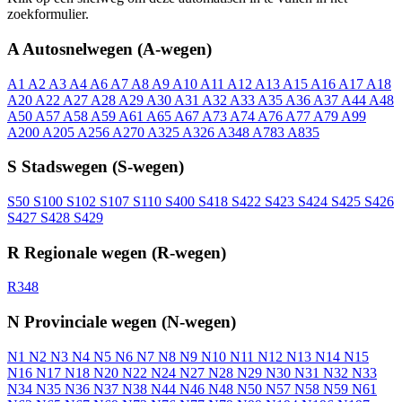
zoekformulier.
A
Autosnelwegen (A-wegen)
A1
A2
A3
A4
A6
A7
A8
A9
A10
A11
A12
A13
A15
A16
A17
A18
A20
A22
A27
A28
A29
A30
A31
A32
A33
A35
A36
A37
A44
A48
A50
A57
A58
A59
A61
A65
A67
A73
A74
A76
A77
A79
A99
A200
A205
A256
A270
A325
A326
A348
A783
A835
S
Stadswegen (S-wegen)
S50
S100
S102
S107
S110
S400
S418
S422
S423
S424
S425
S426
S427
S428
S429
R
Regionale wegen (R-wegen)
R348
N
Provinciale wegen (N-wegen)
N1
N2
N3
N4
N5
N6
N7
N8
N9
N10
N11
N12
N13
N14
N15
N16
N17
N18
N20
N22
N24
N27
N28
N29
N30
N31
N32
N33
N34
N35
N36
N37
N38
N44
N46
N48
N50
N57
N58
N59
N61