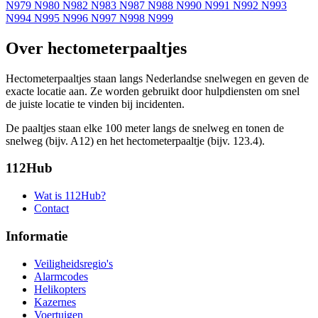
N979
N980
N982
N983
N987
N988
N990
N991
N992
N993
N994
N995
N996
N997
N998
N999
Over hectometerpaaltjes
Hectometerpaaltjes staan langs Nederlandse snelwegen en geven de
exacte locatie aan. Ze worden gebruikt door hulpdiensten om snel
de juiste locatie te vinden bij incidenten.
De paaltjes staan elke 100 meter langs de snelweg en tonen de
snelweg (bijv. A12) en het hectometerpaaltje (bijv. 123.4).
112Hub
Wat is 112Hub?
Contact
Informatie
Veiligheidsregio's
Alarmcodes
Helikopters
Kazernes
Voertuigen