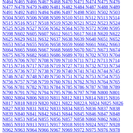
N464
N465
N466
N467
N468
N470
N471
N474
N475
N476
N477
N478
N479
N480
N481
N482
N484
N487
N488
N489
N491
N492
N493
N494
N496
N497
N498
N501
N502
N503
N504
N505
N506
N508
N509
N510
N511
N512
N513
N514
N515
N516
N517
N518
N519
N520
N521
N522
N523
N524
N525
N526
N527
N556
N562
N564
N570
N572
N590
N595
N598
N602
N605
N607
N612
N615
N617
N618
N620
N622
N625
N629
N631
N632
N637
N638
N639
N640
N651
N652
N653
N654
N655
N656
N658
N659
N660
N661
N662
N663
N664
N665
N666
N667
N668
N669
N670
N671
N673
N674
N675
N676
N682
N683
N686
N689
N701
N702
N703
N704
N705
N706
N707
N708
N709
N710
N711
N712
N713
N714
N715
N716
N717
N718
N719
N727
N731
N732
N733
N734
N735
N736
N737
N738
N739
N740
N741
N743
N744
N745
N746
N747
N748
N749
N750
N751
N752
N753
N754
N755
N756
N757
N758
N759
N760
N761
N762
N763
N764
N765
N766
N781
N782
N783
N784
N785
N786
N787
N788
N789
N790
N791
N792
N794
N795
N796
N797
N798
N800
N801
N802
N804
N806
N810
N811
N812
N813
N814
N815
N816
N817
N818
N819
N820
N821
N822
N822A
N824
N825
N826
N827
N830
N831
N832
N833
N834
N835
N836
N837
N838
N839
N840
N841
N842
N843
N844
N845
N846
N847
N848
N851
N853
N854
N855
N856
N857
N858
N860
N862
N863
N865
N910
N913
N915
N917
N918
N919
N924
N927
N928
N962
N963
N964
N966
N967
N969
N972
N975
N976
N978