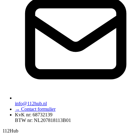
info@112hub.nl
→ Contact formulier
KvK nr: 68732139
BTW nr: NL207818113B01
112
Hub