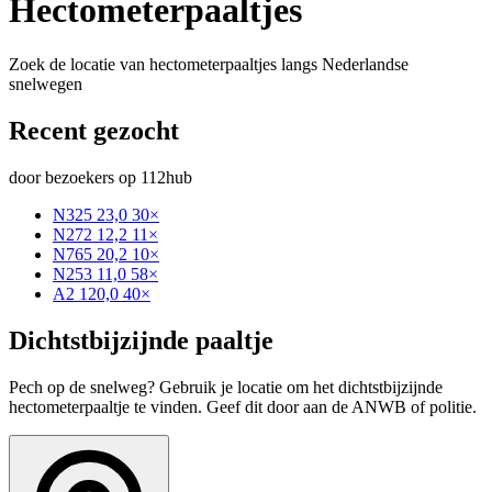
Hectometerpaaltjes
Zoek de locatie van hectometerpaaltjes langs Nederlandse
snelwegen
Recent gezocht
door bezoekers op 112hub
N325 23,0
30×
N272 12,2
11×
N765 20,2
10×
N253 11,0
58×
A2 120,0
40×
Dichtstbijzijnde paaltje
Pech op de snelweg? Gebruik je locatie om het dichtstbijzijnde
hectometerpaaltje te vinden. Geef dit door aan de ANWB of politie.