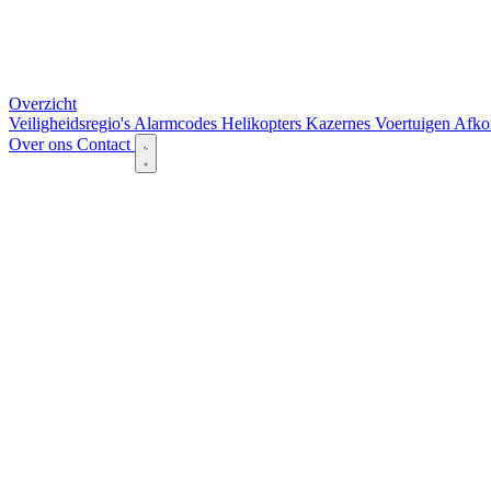
Overzicht
Veiligheidsregio's
Alarmcodes
Helikopters
Kazernes
Voertuigen
Afko
Over ons
Contact