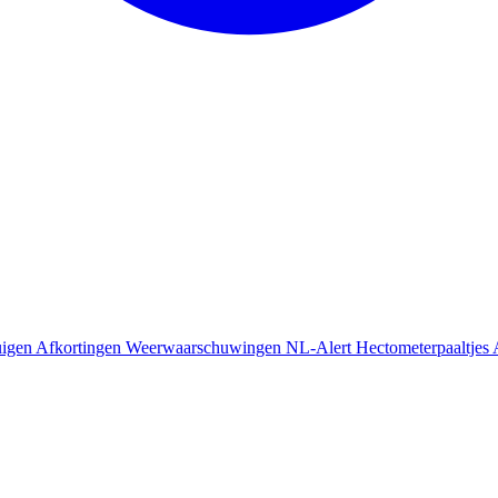
uigen
Afkortingen
Weerwaarschuwingen
NL-Alert
Hectometerpaaltjes