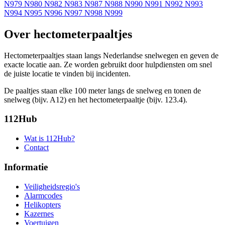
N979
N980
N982
N983
N987
N988
N990
N991
N992
N993
N994
N995
N996
N997
N998
N999
Over hectometerpaaltjes
Hectometerpaaltjes staan langs Nederlandse snelwegen en geven de
exacte locatie aan. Ze worden gebruikt door hulpdiensten om snel
de juiste locatie te vinden bij incidenten.
De paaltjes staan elke 100 meter langs de snelweg en tonen de
snelweg (bijv. A12) en het hectometerpaaltje (bijv. 123.4).
112Hub
Wat is 112Hub?
Contact
Informatie
Veiligheidsregio's
Alarmcodes
Helikopters
Kazernes
Voertuigen