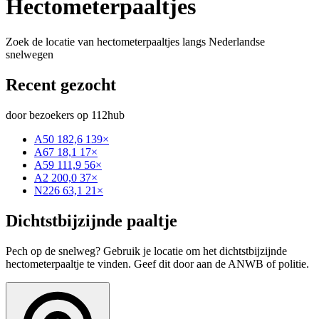
Hectometerpaaltjes
Zoek de locatie van hectometerpaaltjes langs Nederlandse
snelwegen
Recent gezocht
door bezoekers op 112hub
A50 182,6
139×
A67 18,1
17×
A59 111,9
56×
A2 200,0
37×
N226 63,1
21×
Dichtstbijzijnde paaltje
Pech op de snelweg? Gebruik je locatie om het dichtstbijzijnde
hectometerpaaltje te vinden. Geef dit door aan de ANWB of politie.