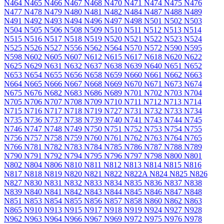
N464
N465
N466
N467
N468
N470
N471
N474
N475
N476
N477
N478
N479
N480
N481
N482
N484
N487
N488
N489
N491
N492
N493
N494
N496
N497
N498
N501
N502
N503
N504
N505
N506
N508
N509
N510
N511
N512
N513
N514
N515
N516
N517
N518
N519
N520
N521
N522
N523
N524
N525
N526
N527
N556
N562
N564
N570
N572
N590
N595
N598
N602
N605
N607
N612
N615
N617
N618
N620
N622
N625
N629
N631
N632
N637
N638
N639
N640
N651
N652
N653
N654
N655
N656
N658
N659
N660
N661
N662
N663
N664
N665
N666
N667
N668
N669
N670
N671
N673
N674
N675
N676
N682
N683
N686
N689
N701
N702
N703
N704
N705
N706
N707
N708
N709
N710
N711
N712
N713
N714
N715
N716
N717
N718
N719
N727
N731
N732
N733
N734
N735
N736
N737
N738
N739
N740
N741
N743
N744
N745
N746
N747
N748
N749
N750
N751
N752
N753
N754
N755
N756
N757
N758
N759
N760
N761
N762
N763
N764
N765
N766
N781
N782
N783
N784
N785
N786
N787
N788
N789
N790
N791
N792
N794
N795
N796
N797
N798
N800
N801
N802
N804
N806
N810
N811
N812
N813
N814
N815
N816
N817
N818
N819
N820
N821
N822
N822A
N824
N825
N826
N827
N830
N831
N832
N833
N834
N835
N836
N837
N838
N839
N840
N841
N842
N843
N844
N845
N846
N847
N848
N851
N853
N854
N855
N856
N857
N858
N860
N862
N863
N865
N910
N913
N915
N917
N918
N919
N924
N927
N928
N962
N963
N964
N966
N967
N969
N972
N975
N976
N978