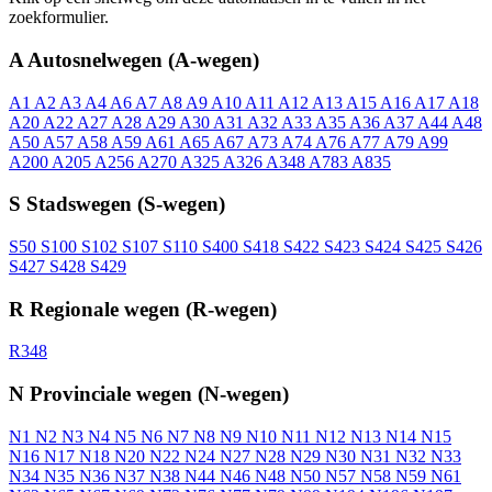
zoekformulier.
A
Autosnelwegen (A-wegen)
A1
A2
A3
A4
A6
A7
A8
A9
A10
A11
A12
A13
A15
A16
A17
A18
A20
A22
A27
A28
A29
A30
A31
A32
A33
A35
A36
A37
A44
A48
A50
A57
A58
A59
A61
A65
A67
A73
A74
A76
A77
A79
A99
A200
A205
A256
A270
A325
A326
A348
A783
A835
S
Stadswegen (S-wegen)
S50
S100
S102
S107
S110
S400
S418
S422
S423
S424
S425
S426
S427
S428
S429
R
Regionale wegen (R-wegen)
R348
N
Provinciale wegen (N-wegen)
N1
N2
N3
N4
N5
N6
N7
N8
N9
N10
N11
N12
N13
N14
N15
N16
N17
N18
N20
N22
N24
N27
N28
N29
N30
N31
N32
N33
N34
N35
N36
N37
N38
N44
N46
N48
N50
N57
N58
N59
N61