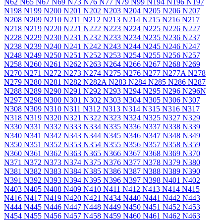
N62
N65
N67
N69
N73
N76
N77
N79
N99
N194
N196
N197
N198
N199
N200
N201
N202
N203
N204
N205
N206
N207
N208
N209
N210
N211
N212
N213
N214
N215
N216
N217
N218
N219
N220
N221
N222
N223
N224
N225
N226
N227
N228
N229
N230
N231
N232
N233
N234
N235
N236
N237
N238
N239
N240
N241
N242
N243
N244
N245
N246
N247
N248
N249
N250
N251
N252
N253
N254
N255
N256
N257
N258
N260
N261
N262
N263
N264
N266
N267
N268
N269
N270
N271
N272
N273
N274
N275
N276
N277
N277A
N278
N279
N280
N281
N282
N282A
N283
N284
N285
N286
N287
N288
N289
N290
N291
N292
N293
N294
N295
N296
N296N
N297
N298
N300
N301
N302
N303
N304
N305
N306
N307
N308
N309
N310
N311
N312
N313
N314
N315
N316
N317
N318
N319
N320
N321
N322
N323
N324
N325
N327
N329
N330
N331
N332
N333
N334
N335
N336
N337
N338
N339
N340
N341
N342
N343
N344
N345
N346
N347
N348
N349
N350
N351
N352
N353
N354
N355
N356
N357
N358
N359
N360
N361
N362
N363
N365
N366
N367
N368
N369
N370
N371
N372
N373
N374
N375
N376
N377
N378
N379
N380
N381
N382
N383
N384
N385
N386
N387
N388
N389
N390
N391
N392
N393
N394
N395
N396
N397
N398
N401
N402
N403
N405
N408
N409
N410
N411
N412
N413
N414
N415
N416
N417
N419
N420
N421
N434
N440
N441
N442
N443
N444
N445
N446
N447
N448
N449
N450
N451
N452
N453
N454
N455
N456
N457
N458
N459
N460
N461
N462
N463