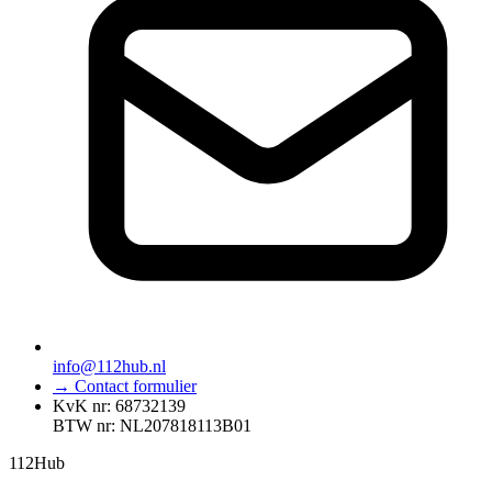
info@112hub.nl
→ Contact formulier
KvK nr: 68732139
BTW nr: NL207818113B01
112
Hub