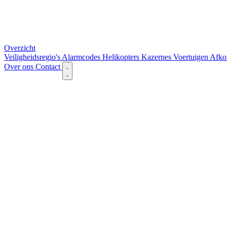
Overzicht
Veiligheidsregio's
Alarmcodes
Helikopters
Kazernes
Voertuigen
Afko
Over ons
Contact