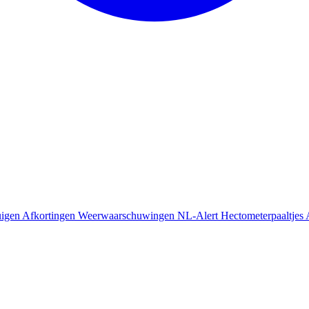
uigen
Afkortingen
Weerwaarschuwingen
NL-Alert
Hectometerpaaltjes