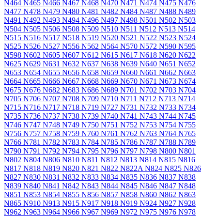
N464
N465
N466
N467
N468
N470
N471
N474
N475
N476
N477
N478
N479
N480
N481
N482
N484
N487
N488
N489
N491
N492
N493
N494
N496
N497
N498
N501
N502
N503
N504
N505
N506
N508
N509
N510
N511
N512
N513
N514
N515
N516
N517
N518
N519
N520
N521
N522
N523
N524
N525
N526
N527
N556
N562
N564
N570
N572
N590
N595
N598
N602
N605
N607
N612
N615
N617
N618
N620
N622
N625
N629
N631
N632
N637
N638
N639
N640
N651
N652
N653
N654
N655
N656
N658
N659
N660
N661
N662
N663
N664
N665
N666
N667
N668
N669
N670
N671
N673
N674
N675
N676
N682
N683
N686
N689
N701
N702
N703
N704
N705
N706
N707
N708
N709
N710
N711
N712
N713
N714
N715
N716
N717
N718
N719
N727
N731
N732
N733
N734
N735
N736
N737
N738
N739
N740
N741
N743
N744
N745
N746
N747
N748
N749
N750
N751
N752
N753
N754
N755
N756
N757
N758
N759
N760
N761
N762
N763
N764
N765
N766
N781
N782
N783
N784
N785
N786
N787
N788
N789
N790
N791
N792
N794
N795
N796
N797
N798
N800
N801
N802
N804
N806
N810
N811
N812
N813
N814
N815
N816
N817
N818
N819
N820
N821
N822
N822A
N824
N825
N826
N827
N830
N831
N832
N833
N834
N835
N836
N837
N838
N839
N840
N841
N842
N843
N844
N845
N846
N847
N848
N851
N853
N854
N855
N856
N857
N858
N860
N862
N863
N865
N910
N913
N915
N917
N918
N919
N924
N927
N928
N962
N963
N964
N966
N967
N969
N972
N975
N976
N978