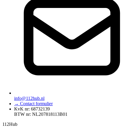
info@112hub.nl
→ Contact formulier
KvK nr: 68732139
BTW nr: NL207818113B01
112
Hub