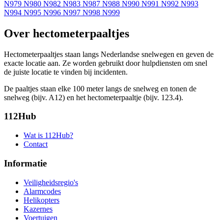
N979
N980
N982
N983
N987
N988
N990
N991
N992
N993
N994
N995
N996
N997
N998
N999
Over hectometerpaaltjes
Hectometerpaaltjes staan langs Nederlandse snelwegen en geven de
exacte locatie aan. Ze worden gebruikt door hulpdiensten om snel
de juiste locatie te vinden bij incidenten.
De paaltjes staan elke 100 meter langs de snelweg en tonen de
snelweg (bijv. A12) en het hectometerpaaltje (bijv. 123.4).
112Hub
Wat is 112Hub?
Contact
Informatie
Veiligheidsregio's
Alarmcodes
Helikopters
Kazernes
Voertuigen