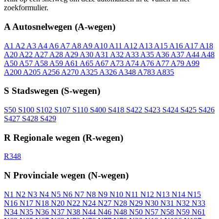
zoekformulier.
A
Autosnelwegen (A-wegen)
A1
A2
A3
A4
A6
A7
A8
A9
A10
A11
A12
A13
A15
A16
A17
A18
A20
A22
A27
A28
A29
A30
A31
A32
A33
A35
A36
A37
A44
A48
A50
A57
A58
A59
A61
A65
A67
A73
A74
A76
A77
A79
A99
A200
A205
A256
A270
A325
A326
A348
A783
A835
S
Stadswegen (S-wegen)
S50
S100
S102
S107
S110
S400
S418
S422
S423
S424
S425
S426
S427
S428
S429
R
Regionale wegen (R-wegen)
R348
N
Provinciale wegen (N-wegen)
N1
N2
N3
N4
N5
N6
N7
N8
N9
N10
N11
N12
N13
N14
N15
N16
N17
N18
N20
N22
N24
N27
N28
N29
N30
N31
N32
N33
N34
N35
N36
N37
N38
N44
N46
N48
N50
N57
N58
N59
N61