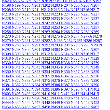
N62
N65
N67
N69
N73
N76
N77
N79
N99
N194
N196
N197
N198
N199
N200
N201
N202
N203
N204
N205
N206
N207
N208
N209
N210
N211
N212
N213
N214
N215
N216
N217
N218
N219
N220
N221
N222
N223
N224
N225
N226
N227
N228
N229
N230
N231
N232
N233
N234
N235
N236
N237
N238
N239
N240
N241
N242
N243
N244
N245
N246
N247
N248
N249
N250
N251
N252
N253
N254
N255
N256
N257
N258
N260
N261
N262
N263
N264
N266
N267
N268
N269
N270
N271
N272
N273
N274
N275
N276
N277
N277A
N278
N279
N280
N281
N282
N282A
N283
N284
N285
N286
N287
N288
N289
N290
N291
N292
N293
N294
N295
N296
N296N
N297
N298
N300
N301
N302
N303
N304
N305
N306
N307
N308
N309
N310
N311
N312
N313
N314
N315
N316
N317
N318
N319
N320
N321
N322
N323
N324
N325
N327
N329
N330
N331
N332
N333
N334
N335
N336
N337
N338
N339
N340
N341
N342
N343
N344
N345
N346
N347
N348
N349
N350
N351
N352
N353
N354
N355
N356
N357
N358
N359
N360
N361
N362
N363
N365
N366
N367
N368
N369
N370
N371
N372
N373
N374
N375
N376
N377
N378
N379
N380
N381
N382
N383
N384
N385
N386
N387
N388
N389
N390
N391
N392
N393
N394
N395
N396
N397
N398
N401
N402
N403
N405
N408
N409
N410
N411
N412
N413
N414
N415
N416
N417
N419
N420
N421
N434
N440
N441
N442
N443
N444
N445
N446
N447
N448
N449
N450
N451
N452
N453
N454
N455
N456
N457
N458
N459
N460
N461
N462
N463