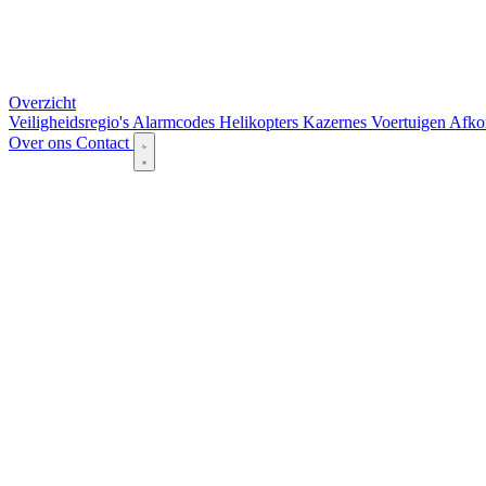
Overzicht
Veiligheidsregio's
Alarmcodes
Helikopters
Kazernes
Voertuigen
Afko
Over ons
Contact