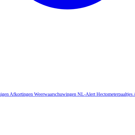
uigen
Afkortingen
Weerwaarschuwingen
NL-Alert
Hectometerpaaltjes